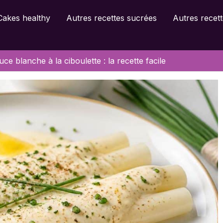
Cakes healthy
Autres recettes sucrées
Autres recett
e blanche à la ciboulette : la recette facile