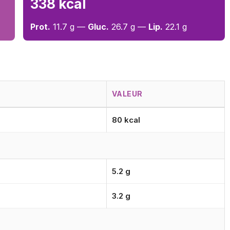
338 kcal
Prot.
11.7 g —
Gluc.
26.7 g —
Lip.
22.1 g
VALEUR
80 kcal
5.2 g
3.2 g