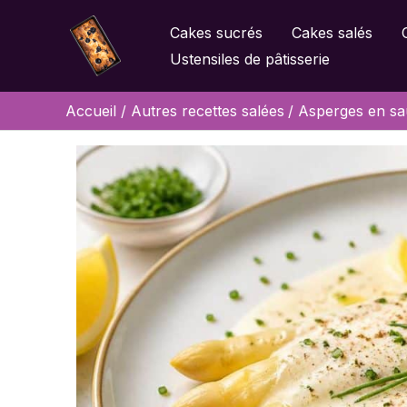
Aller
Cakes sucrés
Cakes salés
au
Ustensiles de pâtisserie
contenu
Accueil
Autres recettes salées
Asperges en sauc