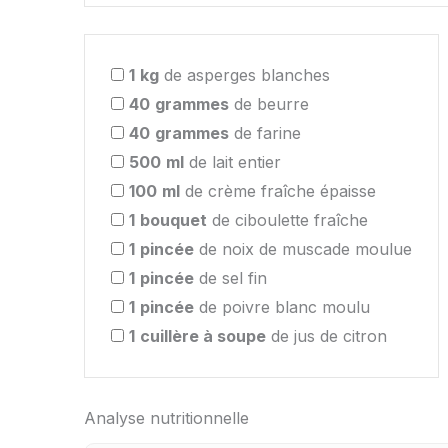
1
kg
de asperges blanches
40
grammes
de beurre
40
grammes
de farine
500
ml
de lait entier
100
ml
de crème fraîche épaisse
1
bouquet
de ciboulette fraîche
1
pincée
de noix de muscade moulue
1
pincée
de sel fin
1
pincée
de poivre blanc moulu
1
cuillère à soupe
de jus de citron
Analyse nutritionnelle