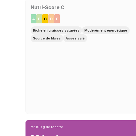
Nutri-Score C
A
B
C
D
E
Riche en graisses saturées
Modérément énergétique
Source de fibres
Assez salé
Par 100 g de recette