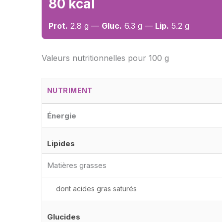
80 kcal
Prot.
2.8 g —
Gluc.
6.3 g —
Lip.
5.2 g
Valeurs nutritionnelles pour 100 g
NUTRIMENT
Énergie
Lipides
Matières grasses
dont acides gras saturés
Glucides