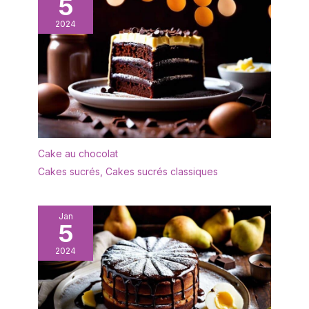
5
haute qualité (PP) Pas
thermometre digital est
d'émission de
équipé d'une fonction de
2024
substances nocives,
maintien de la lecture. La
convient pour les
poignée ergonomique
aliments Contenu: 1 Boîte
offre une prise en main
à gâteaux Alessio,
confortable, vous
Dimensions : 36 x 15 x 15
permettant de profiter
cm, Poids : 0,312 kg,
de chaque étape du
Couleur : Nordic Blue,
processus de cuisson!
Référence :
Facile à Utiliser: Le
1077768000000
thermometre sonde
Cake au chocolat
alimentaire peut être
Cakes sucrés
,
Cakes sucrés classiques
facilement plié pour être
rangé; il est équipé d'un
aimant intégré et d'un
Jan
trou pour le suspendre,
5
ce qui vous permet de le
2024
fixer facilement à votre
four ou réfrigérateur, ou
de l'accrocher n'importe
où. Il comprend