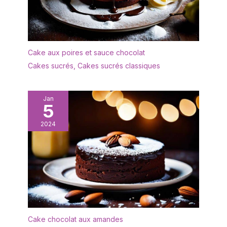
également un tableau
des températures de
cuisson de la viande pour
vous aider à préparer
des plats savoureux
Cake aux poires et sauce chocolat
sans effort.
Cakes sucrés
,
Cakes sucrés classiques
Jan
5
2024
Cake chocolat aux amandes