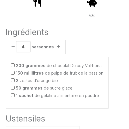
€€
Ingrédients
personnes
200
grammes
de chocolat Dulcey Valrhona
150
millilitres
de pulpe de fruit de la passion
2
zestes d’orange bio
50
grammes
de sucre glace
1
sachet
de gélatine alimentaire en poudre
Ustensiles