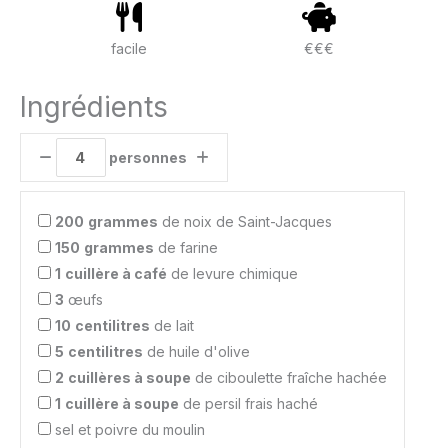
facile
€€€
Ingrédients
personnes
200
grammes
de noix de Saint-Jacques
150
grammes
de farine
1
cuillère à café
de levure chimique
3
œufs
10
centilitres
de lait
5
centilitres
de huile d'olive
2
cuillères à soupe
de ciboulette fraîche hachée
1
cuillère à soupe
de persil frais haché
sel et poivre du moulin