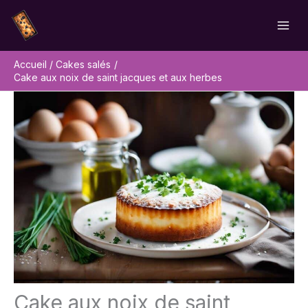
Aller
Rechercher
au
contenu
Accueil
Cakes salés
Cake aux noix de saint jacques et aux herbes
Cake aux noix de saint