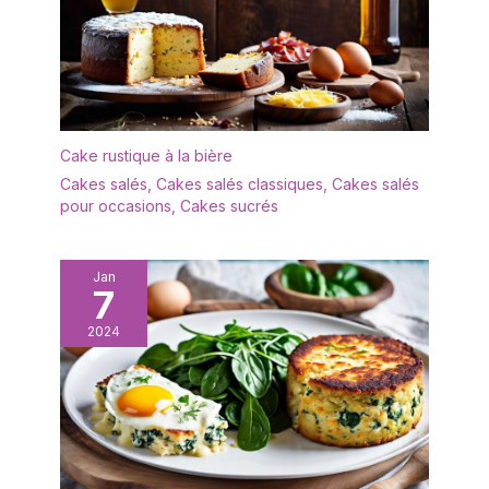
Cake rustique à la bière
Cakes salés
,
Cakes salés classiques
,
Cakes salés
pour occasions
,
Cakes sucrés
Jan
7
2024