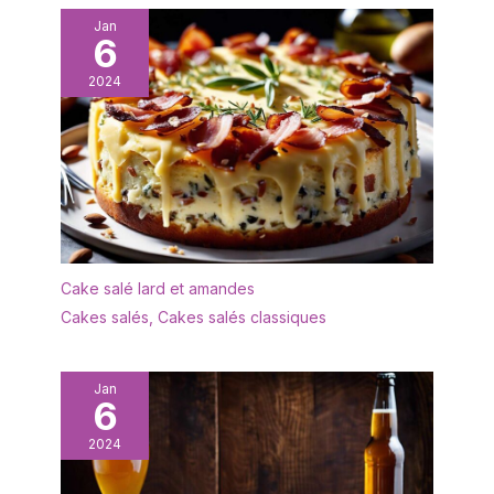
Jan
6
2024
Cake salé lard et amandes
Cakes salés
,
Cakes salés classiques
Jan
6
2024