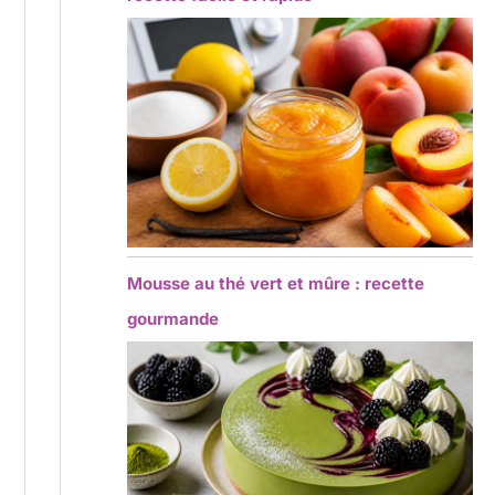
Mousse au thé vert et mûre : recette
gourmande