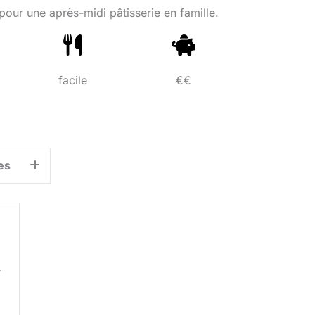
s pour une après-midi pâtisserie en famille.
facile
€€
es
r