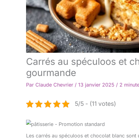
Carrés au spéculoos et ch
gourmande
Par
Claude Chevrier
/
13 janvier 2025
/
2 minute
5/5 - (11 votes)
Les carrés au spéculoos et chocolat blanc sont u