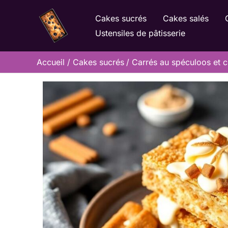
Aller
Cakes sucrés
Cakes salés
au
Ustensiles de pâtisserie
contenu
Accueil
Cakes sucrés
Carrés au spéculoos et c