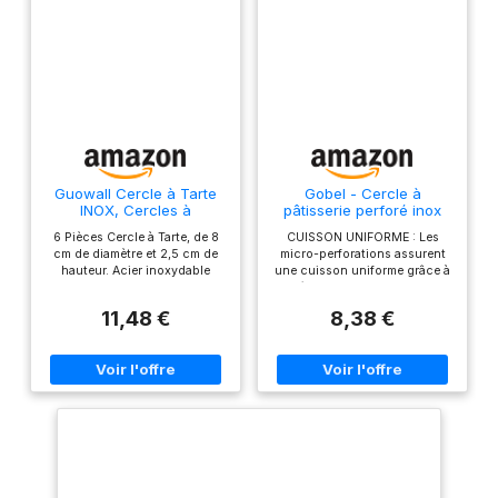
Guowall Cercle à Tarte
Gobel - Cercle à
INOX, Cercles à
pâtisserie perforé inox
pâtisseries Rond en INOX
professionnel - Ø 24 cm
6 Pièces Cercle à Tarte, de 8
CUISSON UNIFORME : Les
à Bord roulé, Hauteur 2,5
- h 2 cm
cm de diamètre et 2,5 cm de
micro-perforations assurent
cm (Diamètre 8 cm, 6
hauteur. Acier inoxydable
une cuisson uniforme grâce à
Pièces)
Cercle Tartelette pour Muffins,
l'évaporation de l'eau en
Tartes, Gâteaux, Crumpets.
phase de cuisson et une
11,48 €
8,38 €
meilleure diffusion de la
chaleur. EFFICACE ET
PRATIQUE : La conception
intelligente avec une bande de
3 mm sans perforation en haut
et en bas du cercle évite tout
affaissement de la pâte,
assurant une tenue parfaite
lors de la cuisson et un
démoulage facile après
cuisson. MATÉRIAUX DE