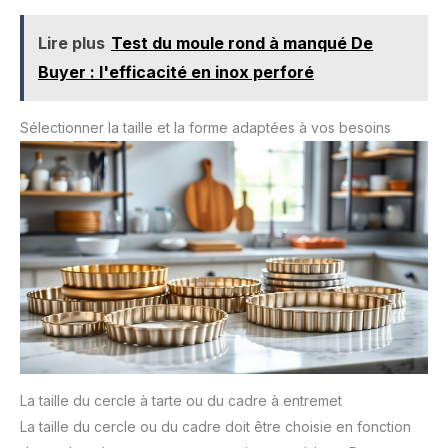
taille précise de 10 cm garantit non seulement une
apparence uniforme et une présentation standardisée des
Lire plus
Test du moule rond à manqué De
produits de boulangerie, mais facilite également le contrôle
précis des portions d'ingrédients, ce qui permet aux
Buyer : l'efficacité en inox perforé
débutants de reproduire facilement de délicieux plats. 🔹 Le
Premier Moule Polyvalent : Cercle tarte permet non
seulement de réaliser des gâteaux aux fruits et des gâteaux
ordinaires, mais aussi de préparer facilement des plats
Sélectionner la taille et la forme adaptées à vos besoins
créatifs tels que des mini-gâteaux, des mini-pizzas, des
gaufres, etc. Il convient aussi bien à la préparation de petits
dim sum maison qu'à celle de desserts spéciaux
commerciaux.
La taille du cercle à tarte ou du cadre à entremet
La taille du cercle ou du cadre doit être choisie en fonction