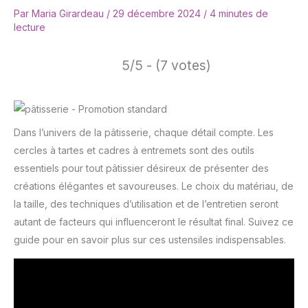
Par
Maria Girardeau
/
29 décembre 2024
/
4 minutes de
lecture
5/5 - (7 votes)
Dans l’univers de la pâtisserie, chaque détail compte. Les
cercles à tartes et cadres à entremets sont des outils
essentiels pour tout pâtissier désireux de présenter des
créations élégantes et savoureuses. Le choix du matériau, de
la taille, des techniques d’utilisation et de l’entretien seront
autant de facteurs qui influenceront le résultat final. Suivez ce
guide pour en savoir plus sur ces ustensiles indispensables.