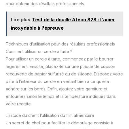
assurant ainsi une distribution homogène de la chaleur.
également le démoulage,
pour obtenir des résultats professionnels.
Cela permet d'obtenir une cuisson parfaitement maîtrisée,
permettant de présenter vos
avec des bords dorés et croustillants. Grâce à son bord
créations pâtissières avec
droit, le cercle à tarte De Buyer offre une finition impeccable
élégance et facilité. PRATIQUE
Lire plus
Test de la douille Ateco 828 : l'acier
des petits gâteaux, tels que les entremets. Sa forme facilite
: Le cercle à tarte perforé rond
également le démoulage, permettant de présenter vos
en inox De Buyer passe au
inoxydable à l'épreuve
créations pâtissières avec élégance et facilité. PRATIQUE :
surgélateur, congélateur et
Le cercle à tarte perforé en inox De Buyer passe au
réfrigérateur. ENTRETIEN :
surgélateur, congélateur et réfrigérateur. ENTRETIEN : Passe
Passe au lave-vaisselle.
au lave-vaisselle.
Techniques d’utilisation pour des résultats professionnels
Comment utiliser un cercle à tarte ?
Pour utiliser un cercle à tarte, commencez par le beurrer
légèrement. Ensuite, placez-le sur une plaque de cuisson
recouverte de papier sulfurisé ou de silicone. Disposez votre
pâte à l’intérieur du cercle en veillant bien à ce qu’elle
adhère sur les bords. Enfin, ajoutez votre garniture et
enfournez selon le temps et la température indiqués dans
votre recette.
L’astuce du chef : l’utilisation du film alimentaire
Un secret de chef pour faciliter le démoulage consiste à