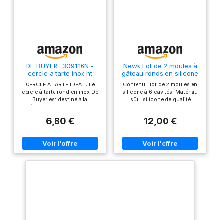
DE BUYER -3091.16N -
Newk Lot de 2 moules à
cercle a tarte inox ht
gâteau ronds en silicone
2cmbd roule ø16, Argent
de 10 cm
CERCLE À TARTE IDÉAL : Le
Contenu : lot de 2 moules en
cercle à tarte rond en inox De
silicone à 6 cavités. Matériau
Buyer est destiné à la
sûr : silicone de qualité
réalisation de tartes et de
alimentaire, les moules
quiches parfaites. Ses bords
passent au congélateur, au
6,80 €
12,00 €
supérieurs et inférieurs sont
lave-vaisselle, au four et au
roulés afin de favoriser une
micro-ondes. Résiste à des
manipulation facile. ACIER
températures allant de -40 °C
INOXYDABLE POUR DES
à 230 °C Facile à utiliser : les
RÉSULTATS PROFESSIONNELS
moules sont antiadhésifs et ils
: L'acier inoxydable utilisé
sont faciles à démouler le
pour le cercle à tarte rond De
savon/gâteau des moules en
Buyer est de qualité ressort et
silicone car ils sont flexibles.
haut de gamme. DÉMOULAGE
Multifonction : les moules en
FACILE : Le démoulage se fait
silicone sont parfaits pour
facilement en retirant
faire du savon fait main, des
simplement le cercle à tarte
muffins, des dessous de verre
rond par le dessus. Sa surface
en résine, des tartes aux œufs,
intérieure étant lisse, vous
des cupcakes à la maison.