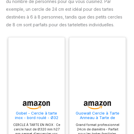
du nombre de personnes pour qui vous cuisinez. Par
exemple, un cercle de 24 cm est idéal pour des tartes
destinées à 6 à 8 personnes, tandis que des petits cercles
de 8 cm sont parfaits pour des tartelettes individuelles.
Gobel - Cercle à tarte
Guowall Cercle à Tarte
inox - bord roulé - Ø32
Anneau à Tarte de
cm h2,7 cm - 4/10ème
PâTisserie Cercle
CERCLE À TARTE EN INOX : Ce
Grand format professionnel
Tartelette, Acier
cercle haut de Ø320 mm h27
24cm de diamètre - Parfait
Inoxydable (24 * 24 *
mm permet d'encercler vos
pour les tartes familiales,