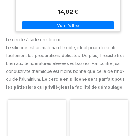
mm, indéformable, passe au four, pour gâteaux,
tartes, pâtisseries, desserts, accessoires de
cuisson
14,92 €
Le cercle à tarte en silicone
Le silicone est un matériau flexible, idéal pour démouler
facilement les préparations délicates. De plus, il résiste très
bien aux températures élevées et basses. Par contre, sa
conductivité thermique est moins bonne que celle de l’inox
ou de l’aluminium.
Le cercle en silicone sera parfait pour
les pâtissiers qui privilégient la facilité de démoulage.