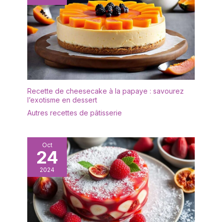
est transparent et
élégant, léger et facile à
transporter, et sûr à
utiliser. Il est idéal comme
cadeau de bienvenue
pour vos amis et voisins,
comme cadeau de
fiançailles ou comme
cadeau d'anniversaire.
Recette de cheesecake à la papaye : savourez
✔[Facile à nettoyer] : le
l’exotisme en dessert
présentoir à gâteaux est
Autres recettes de pâtisserie
fabriqué dans un matériau
de haute qualité et
n'absorbe ni les odeurs ni
Oct
les taches. Il peut être
24
rincé avec un peu de
liquide vaisselle et d'eau
2024
et est très facile à
entretenir. Afin de
prolonger sa durée de
vie, il est recommandé
de ne pas le nettoyer au