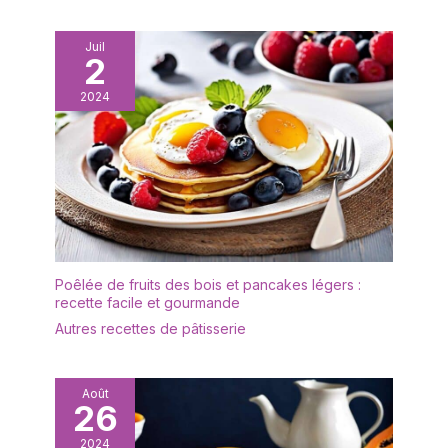
est équipé d'un grand
couvercle transparent qui
Juil
vous permet de bien voir
2
les aliments à l'intérieur
et qui empêche
2024
efficacement la poussière
ou les insectes de
tomber sur les aliments. Il
est idéal pour le thé de
l'après-midi, les fêtes
d'anniversaire et les
repas de famille.
✔[Présentoir à gâteaux
de haute qualité] : le
Poêlée de fruits des bois et pancakes légers :
recette facile et gourmande
présentoir à gâteaux
multifonctionnel est
Autres recettes de pâtisserie
fabriqué en bois, sans
BPA, sain et écologique,
vous pouvez donc
Août
26
l'utiliser sans hésitation.
Le présentoir à gâteaux
2024