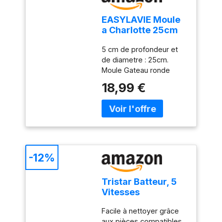
EASYLAVIE Moule
a Charlotte 25cm
Moule a Gateau
5 cm de profondeur et
Brioches 10 pouce
de diametre : 25cm.
Savarin Terre
Moule Gateau ronde
Cuite Moule à
Gateau Renverse Moule
Gâteau Rond - en
18,99 €
à Tarte aux Fruits
Aluminium
Renversée Moule à bord
droit, d'une seule pièce
et sans soudure.
-12%
Tristar Batteur, 5
Vitesses
Réglables, 200W,
Facile à nettoyer grâce
Design
aux pièces compatibles