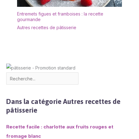
lave-vaisselle. Après le
nettoyage, il doit être
Entremets figues et framboises : la recette
séché afin de le garder
gourmande
au sec. ✔[Remarque
Autres recettes de pâtisserie
importante] : si vous
rencontrez des
difficultés, n'hésitez pas
à nous contacter. Nous
vous répondrons dans
les 24 heures.
Dans la catégorie Autres recettes de
pâtisserie
Recette facile : charlotte aux fruits rouges et
fromage blanc