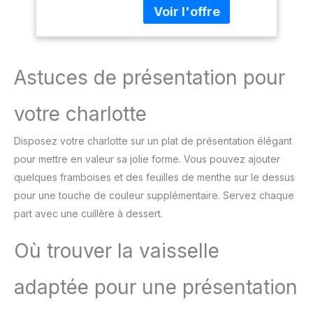
s01__bullet">5 vitesses
(HR3741/00)
durables. Design
+ fonction Turbo</li> <li
ergonomique et facile
class="p-
d'utilisation : Poignée
s01__bullet">Gris
ergonomique et bouton
cachemire</li> </ul>
d'éjection pratique pour
Astuces de présentation pour
une utilisation
confortable et un
votre charlotte
changement rapide des
accessoires. Compact et
Disposez votre charlotte sur un plat de présentation élégant
pratique pour un usage
quotidien : Léger, doté
pour mettre en valeur sa jolie forme. Vous pouvez ajouter
d'un câble de 1 mètre et
quelques framboises et des feuilles de menthe sur le dessus
d'un design compact, ce
pour une touche de couleur supplémentaire. Servez chaque
mixeur est facile à ranger
part avec une cuillère à dessert.
et parfait pour toutes vos
tâches de cuisine.
Où trouver la vaisselle
adaptée pour une présentation