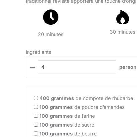
traditionnel revisité apportera une touche d’origi
30 minutes
20 minutes
Ingrédients
–
person
400
grammes
de compote de rhubarbe
100
grammes
de poudre d’amandes
100
grammes
de farine
100
grammes
de sucre
100
grammes
de beurre