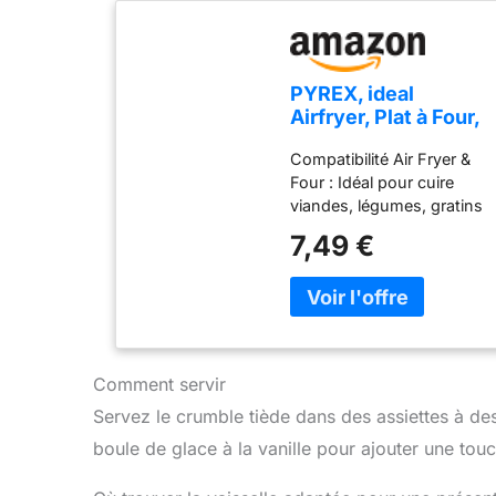
PYREX, ideal
Airfryer, Plat à Four,
Verre Borosilicate
Compatibilité Air Fryer &
ultra Résistant,
Four : Idéal pour cuire
20x17 cm, 1L,
viandes, légumes, gratins
Cuisson Homogène,
ou desserts directement
Compatible Air
7,49 €
dans votre Air Fryer ou au
Fryer, Micro-ondes,
four Verre Borosilicate
Congélateur et
Ultra-Résistant : Supporte
Lave-Vaisselle
-40°C à 350°C et choc
thermique jusqu’à 240°C
Polyvalent & Pratique :
Comment servir
Compatible micro-ondes,
Servez le crumble tiède dans des assiettes à d
congélateur et lave-
vaisselle pour un usage
boule de glace à la vanille pour ajouter une tou
quotidien Cuisson Saine &
Homogène : Préserve les