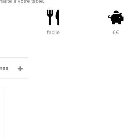
nalité à votre table.
facile
€€
+
nes