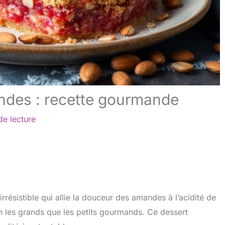
ndes : recette gourmande
de lecture
résistible qui allie la douceur des amandes à l’acidité de
ien les grands que les petits gourmands. Ce dessert