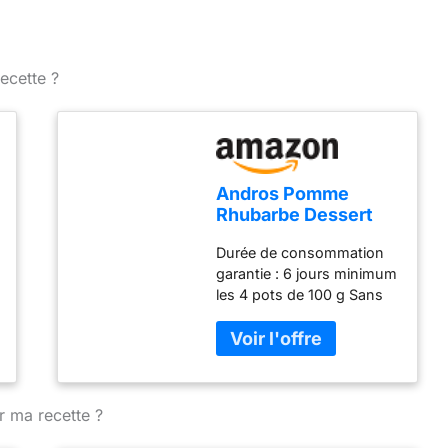
ecette ?
Andros Pomme
Rhubarbe Dessert
Fruitier 4 x 100 g
Durée de consommation
garantie : 6 jours minimum
les 4 pots de 100 g Sans
colorant Tempe. °C max.:
6 Réfrigéré
r ma recette ?