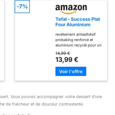
-7%
Tefal - Success Plat
Four Aluminium
Recyclé Format Mini
revêtement antiadhésif
Rectangulaire
probaking renforcé et
aluminium recyclé pour un
démoulage parfait et des
14,99 €
résultats de cuisson
13,99 €
réussis fabriqué à partir
d'aluminium : diffusion
homogène de la chaleur
pour des résultats de
cuisson parfaitement
dorés, 100% en aluminium
recyclé deux fois plus
essert. Vous pouvez accompagner votre dessert d’une
résistant que l'aluminium
che de fraîcheur et de douceur contrastante.
classique nettoyage facile
: compatible lave-vaisselle