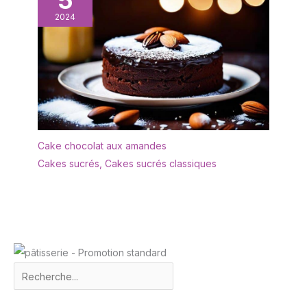
à toute une série
moules sont fabriqués en
2024
d'autres gâteries. Ils sont
papier de haute qualité
parfaits pour les fêtes,
résistant à l'huile, qui est
les anniversaires, les
épais, stable, inodore et
mariages et bien
résistant à l'huile. Ils
d'autres occasions. Ils
conservent donc leur
peuvent être utilisés au
forme et leur intégrité
four, au micro-ondes et
pendant le processus de
au réfrigérateur
cuisson et peuvent être
utilisés en toute
Cake chocolat aux amandes
confiance Utilisation
Cakes sucrés
,
Cakes sucrés classiques
Large : Ces moules à
muffins conviennent non
seulement aux muffins et
aux cupcakes, mais aussi
à toute une série
d'autres gâteries. Ils sont
parfaits pour les fêtes,
les anniversaires, les
mariages et bien
d'autres occasions. Ils