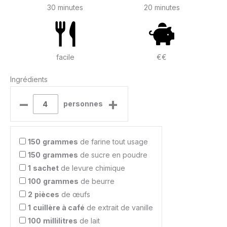
30 minutes
20 minutes
facile
€€
Ingrédients
–
+
personnes
150
grammes
de farine tout usage
150
grammes
de sucre en poudre
1
sachet
de levure chimique
100
grammes
de beurre
2
pièces
de œufs
1
cuillère à café
de extrait de vanille
100
millilitres
de lait