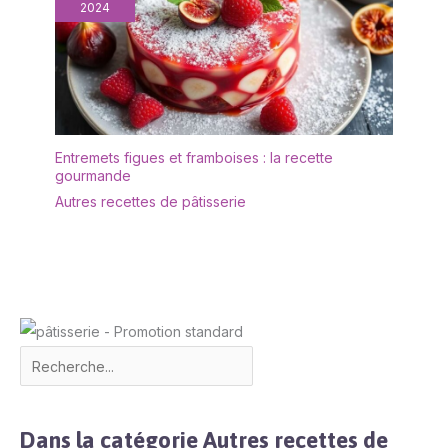
liquide vaisselle et d'eau
2024
et est très facile à
entretenir. Afin de
prolonger sa durée de
vie, il est recommandé
de ne pas le nettoyer au
lave-vaisselle. Après le
nettoyage, il doit être
Entremets figues et framboises : la recette
séché afin de le garder
gourmande
au sec. ✔[Remarque
Autres recettes de pâtisserie
importante] : si vous
rencontrez des
difficultés, n'hésitez pas
à nous contacter. Nous
vous répondrons dans
les 24 heures.
Dans la catégorie Autres recettes de