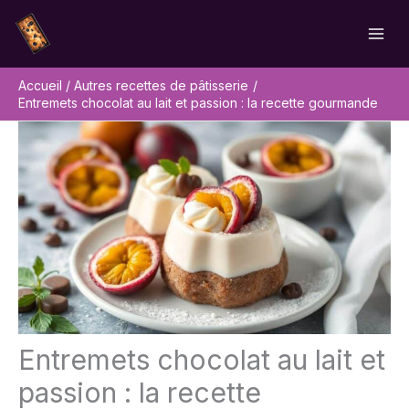
Aller
Rechercher
au
contenu
Accueil
Autres recettes de pâtisserie
Entremets chocolat au lait et passion : la recette gourmande
Entremets chocolat au lait et
passion : la recette