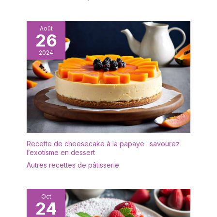
viande pliable peut être
fabriqué en bois, sans
facilement plié pour être
BPA, sain et écologique,
rangé. Grâce à la finition
vous pouvez donc
Août
magnétique ou au trou
26
l'utiliser sans hésitation.
de suspension au dos,
Le présentoir à gâteaux
vous pouvez facilement
2024
est transparent et
l'attacher à votre four ou
élégant, léger et facile à
à votre réfrigérateur ou
transporter, et sûr à
le suspendre n'importe
utiliser. Il est idéal comme
où. Après utilisation, il
cadeau de bienvenue
suffit d'essuyer ou de
pour vos amis et voisins,
rincer la sonde
comme cadeau de
fiançailles ou comme
cadeau d'anniversaire.
Recette de cheesecake à la papaye : savourez
✔[Facile à nettoyer] : le
l’exotisme en dessert
présentoir à gâteaux est
Autres recettes de pâtisserie
fabriqué dans un matériau
de haute qualité et
n'absorbe ni les odeurs ni
Oct
les taches. Il peut être
24
rincé avec un peu de