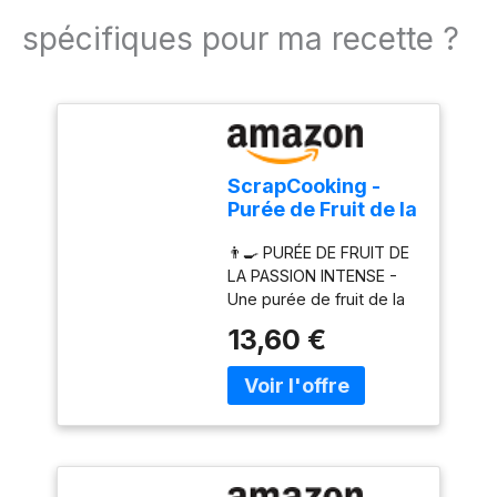
spécifiques pour ma recette ?
ScrapCooking -
Purée de Fruit de la
Passion 500 g -
👨‍🍳 PURÉE DE FRUIT DE
Purée de Fruits
LA PASSION INTENSE -
pour Pâtisserie -
Une purée de fruit de la
Macarons,
passion de qualité
Mousses, Gelées,
13,60 €
professionnelle pour
Gâteaux,
donner un goût de fruit
Ganaches,
exotique pur et intense à
Nappages, Coulis,
vos pâtisseries. Pratique,
Glaces, Cocktails -
elle s’intègre dans toutes
Fabriqué en France
vos préparations :
- 4763
gâteaux, mousses,