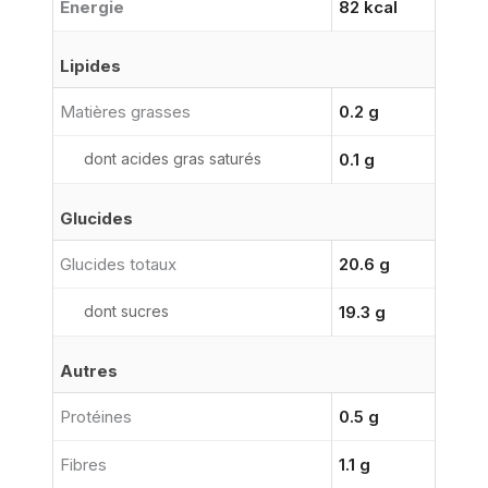
Énergie
82 kcal
Lipides
Matières grasses
0.2 g
dont acides gras saturés
0.1 g
Glucides
Glucides totaux
20.6 g
dont sucres
19.3 g
Autres
Protéines
0.5 g
Fibres
1.1 g