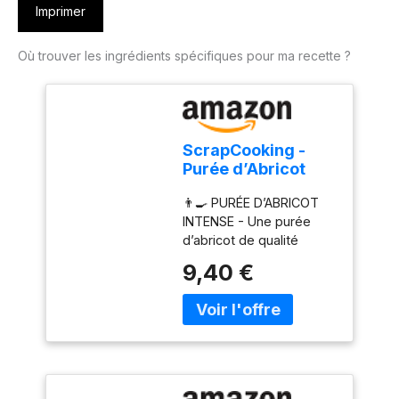
Imprimer
Où trouver les ingrédients spécifiques pour ma recette ?
ScrapCooking -
Purée d’Abricot
500 g - Purée de
👨‍🍳 PURÉE D’ABRICOT
Fruits pour
INTENSE - Une purée
Pâtisserie -
d’abricot de qualité
Macarons,
professionnelle pour
Mousses, Gelées,
9,40 €
donner un goût de fruit
Gâteaux,
pur et intense à vos
Ganaches,
pâtisseries. Pratique, elle
Nappages, Coulis,
s’intègre dans toutes
Glaces, Smoothies,
vos préparations :
Cocktails -
gâteaux, mousses,
Fabriqué en France
macarons, gelées,
- 4765