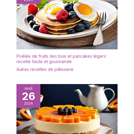
d'assiettes à dessert,
ces assiettes à dessert
d'assiettes à apéritifs.
en céramique ont une
【Aesthetic Attribution】
forme ronde
The smooth, glazed
intemporelle qui se marie
surface gives porcelain
merveilleusement bien
plates a simple, elegant
avec de la vaisselle
look. What's more, white
blanche sobre ou qui
assiettes service de
attirent tous les regards
table can enhance
en toute occasion. Le
Poêlée de fruits des bois et pancakes légers :
aesthetic appeal and not
bord légèrement
recette facile et gourmande
distract from the
surélevé empêche les
Autres recettes de pâtisserie
desserts themselves.
sauces et autres
【Passe au Micro-ondes
aliments liquides de
et au Lave-vaisselle】
déborder. Utilisations
Ces assiettes en
Août
multiples : ces assiettes
26
porcelaine sont
à dessert en céramique
adaptées au micro-
2024
blanche sont parfaites
ondes et au lave-
pour diverses occasions,
vaisselle. Cela ajoute de
y compris les dîners de
la commodité à votre
famille, les dîners, les
utilisation quotidienne car
pique-niques, les
vous pouvez réchauffer