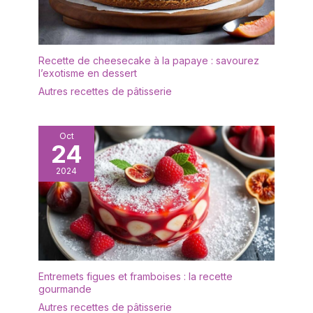
mariages, les
les desserts directement
pendaisons de
sur les assiettes et les
crémaillère, les fêtes au
nettoyer facilement sans
bord de la piscine et bien
craindre d'endommager
Recette de cheesecake à la papaye : savourez
plus encore. Les
la céramique. Sans
l’exotisme en dessert
assiettes en porcelaine
plomb et non toxique,
Autres recettes de pâtisserie
blanche de 15 cm
sans danger pour les
s'adaptent à toutes les
aliments. 【GARANTIE
assiettes et offrent à
MALACASA】 1)
vous, à votre famille et à
Oct
Remplacement des
24
vos invités une
articles endommagés. 2)
expérience de repas
2024
Problèmes de livraison.
agréable.
3) Toutes les
informations
complémentaires sur les
produits. Nous assurons
un service clientèle 24
heures sur 24, n'hésitez
donc pas à nous
Entremets figues et framboises : la recette
gourmande
contacter.
Autres recettes de pâtisserie