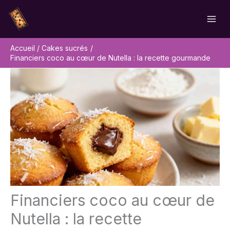
Aller
Rechercher
au
contenu
Accueil
Cakes sucrés
Financiers coco au cœur de Nutella : la recette gourmande
Financiers coco au cœur de
Nutella : la recette