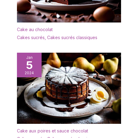
Cake au chocolat
Cakes sucrés
,
Cakes sucrés classiques
Jan
5
2024
Cake aux poires et sauce chocolat