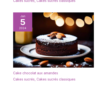
Cakes sucrés
,
Cakes sucrés classiques
Jan
5
2024
Cake chocolat aux amandes
Cakes sucrés
,
Cakes sucrés classiques