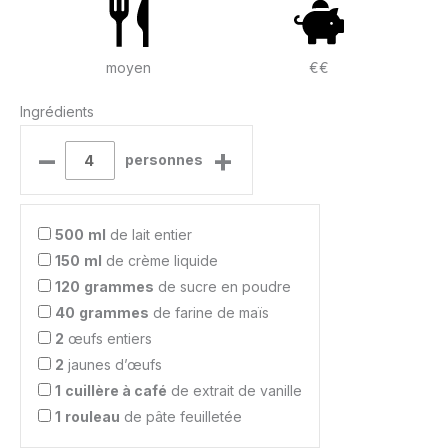
moyen
€€
Ingrédients
–
+
personnes
500
ml
de lait entier
150
ml
de crème liquide
120
grammes
de sucre en poudre
40
grammes
de farine de maïs
2
œufs entiers
2
jaunes d’œufs
1
cuillère à café
de extrait de vanille
1
rouleau
de pâte feuilletée