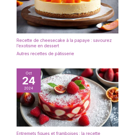
d'assiettes est d'un
blanc éclatant avec une
forme rectangulaire
ergonomique et un
rebord étroit. Les
rebords empêchent les
déversements, gardent
Recette de cheesecake à la papaye : savourez
le comptoir et la table
l’exotisme en dessert
propres. Cadeau idéal
Autres recettes de pâtisserie
pour la fête des mères,
la fête des pères
EMBALLAGE: Un
Oct
emballage bien conçu
24
protège la vaisselle en
2024
toute sécurité pendant le
transport. Nous vous
offrirons un
remplacement gratuit si
les plateaux arrivent
cassés
Entremets figues et framboises : la recette