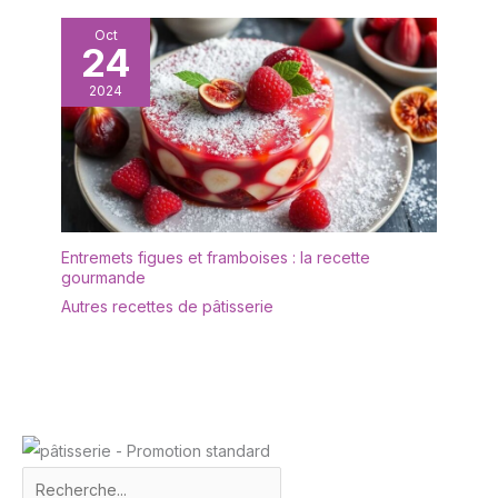
de le tenir et de l'utiliser
confortablement.
Oct
24
Polyvalent : le couteau à
gâteau peut être utilisé
2024
non seulement pour les
mariages, les
anniversaires, les fêtes,
les banquets, les jubilés,
les pendaisons de
crémaillère et autres
occasions, mais aussi
Entremets figues et framboises : la recette
pour un usage quotidien.
gourmande
Autres recettes de pâtisserie