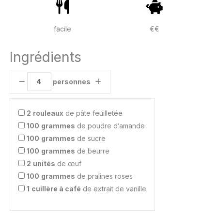
facile
€€
Ingrédients
personnes
2
rouleaux
de pâte feuilletée
100
grammes
de poudre d’amande
100
grammes
de sucre
100
grammes
de beurre
2
unités
de œuf
100
grammes
de pralines roses
1
cuillère à café
de extrait de vanille