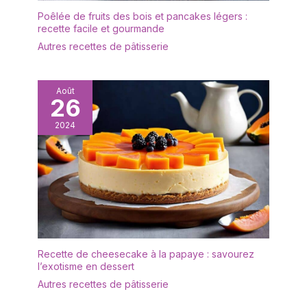
miroir et le design unique
Poêlée de fruits des bois et pancakes légers :
à la mode permettent de
recette facile et gourmande
s'amuser lors des
Autres recettes de pâtisserie
occasions festives.
Résistant au lave-
vaisselle pour une
Août
utilisation à long terme.
26
Manche avec une bonne
prise en main : le design
2024
du couteau à gâteau et
de la spatule de service
en acier est très solide,
vous n'avez pas à vous
soucier de les plier ou de
les casser. Le manche du
couteau de mariage est
ergonomique et offre
une bonne prise, ni
Recette de cheesecake à la papaye : savourez
l’exotisme en dessert
instable ni trop courte. La
bonne taille et le bon
Autres recettes de pâtisserie
poids vous permettent