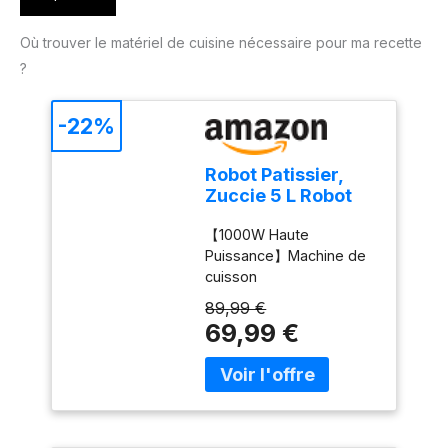
Où trouver le matériel de cuisine nécessaire pour ma recette
?
-22%
Robot Patissier,
Zuccie 5 L Robot
Pâtissier, 1000W
【1000W Haute
Robot Cuisine avec
Puissance】Machine de
Fouet, Batteur,
cuisson
Crochet, Bol
multifonctionnelle Zuccie,
d'Acier Inoxydable
89,99 €
forte puissance de
et Pare-
69,99 €
1000W, efficacité de
éclaboussures,
pétrissage élevée,
8+P Vitesses Robot
formation rapide de film
Pétrin
en 8-15 minutes. Utilisant
Professionnel
le dernier moteur en
(Noir)
cuivre pur 8830, faible