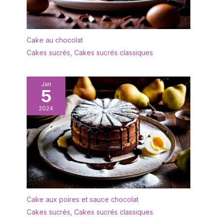
La partie dentelée de la
pelle à tarte permet de
couper et de soulever
facilement des aliments
Cake au chocolat
durs tels que des
lasagnes ou des pizzas.
Cakes sucrés
,
Cakes sucrés classiques
Le couteau intégré a une
lame tranchante qui
permet de couper
Jan
5
facilement les tartes et
les gâteaux en portions.
2024
La forme de la pelle à
gâteau est ergonomique
pour une prise en main
confortable et une bonne
surface de préhension.
Facile à nettoyer : la
surface lisse a été polie
en plusieurs processus
pour éliminer facilement
Cake aux poires et sauce chocolat
les résidus alimentaires,
Cakes sucrés
,
Cakes sucrés classiques
de sorte qu'elle peut