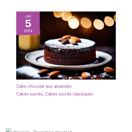
être facilement nettoyée
à la main et conserve
Jan
son éclat même après
5
des années d'utilisation,
elle passe au lave-
2024
vaisselle et vous fait
gagner du temps et de
l'énergie dans la cuisine.
Utilisation polyvalente:
Ces pelles à tarte
conviennent aussi bien
pour les ménages que
pour les restaurants, les
cafés et les services de
Cake chocolat aux amandes
restauration. Lors de
Cakes sucrés
,
Cakes sucrés classiques
fêtes privées, vous
pouvez l'utiliser pour
servir des tartes et des
gâteaux avec élégance.
Dans les entreprises
gastronomiques, elles