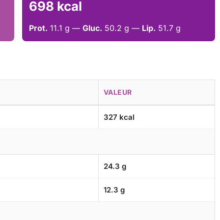
698 kcal
Prot.
11.1 g —
Gluc.
50.2 g —
Lip.
51.7 g
VALEUR
327 kcal
24.3 g
12.3 g