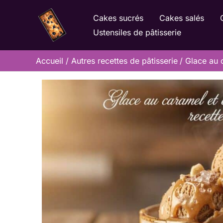
Aller
Cakes sucrés
Cakes salés
au
Ustensiles de pâtisserie
contenu
Accueil
Autres recettes de pâtisserie
Glace au 