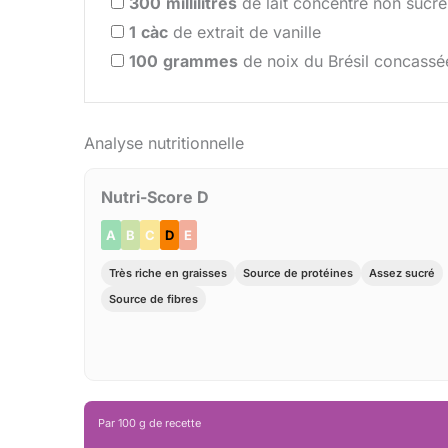
300
millilitres
de lait concentré non sucré
1
càc
de extrait de vanille
100
grammes
de noix du Brésil concassé
Analyse nutritionnelle
Nutri-Score D
A
B
C
D
E
Très riche en graisses
Source de protéines
Assez sucré
Source de fibres
Par 100 g de recette