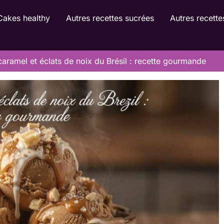
Cakes healthy
Autres recettes sucrées
Autres recette
caramel et éclats de noix du Brésil : recette gourmande