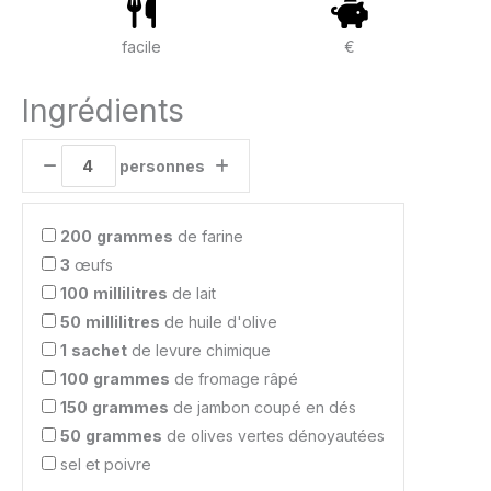
facile
€
Ingrédients
personnes
200
grammes
de farine
3
œufs
100
millilitres
de lait
50
millilitres
de huile d'olive
1
sachet
de levure chimique
100
grammes
de fromage râpé
150
grammes
de jambon coupé en dés
50
grammes
de olives vertes dénoyautées
sel et poivre