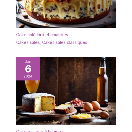
Cake salé lard et amandes
Cakes salés
,
Cakes salés classiques
Jan
6
2024
Cake rustique à la bière