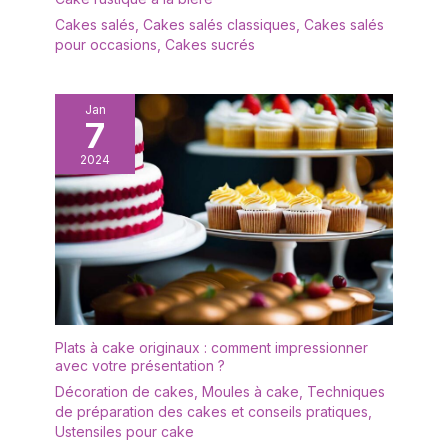
Cakes salés
,
Cakes salés classiques
,
Cakes salés
pour occasions
,
Cakes sucrés
Jan
7
2024
Plats à cake originaux : comment impressionner
avec votre présentation ?
Décoration de cakes
,
Moules à cake
,
Techniques
de préparation des cakes et conseils pratiques
,
Ustensiles pour cake