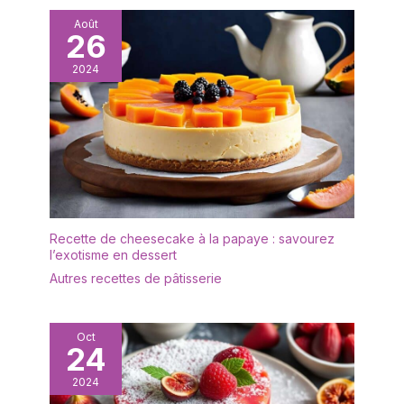
BPA, sain et écologique,
Août
vous pouvez donc
26
l'utiliser sans hésitation.
2024
Le présentoir à gâteaux
est transparent et
élégant, léger et facile à
transporter, et sûr à
utiliser. Il est idéal comme
cadeau de bienvenue
pour vos amis et voisins,
comme cadeau de
fiançailles ou comme
Recette de cheesecake à la papaye : savourez
cadeau d'anniversaire.
l’exotisme en dessert
✔[Facile à nettoyer] : le
Autres recettes de pâtisserie
présentoir à gâteaux est
fabriqué dans un matériau
de haute qualité et
n'absorbe ni les odeurs ni
Oct
24
les taches. Il peut être
rincé avec un peu de
2024
liquide vaisselle et d'eau