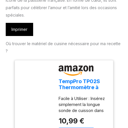
icône de la pâtisserie française. En forme de cœur, ils sont
parfaits pour célébrer l’amour et l’amitié lors des occasions
spéciales.
Imprimer
Où trouver le matériel de cuisine nécessaire pour ma recette
?
TempPro TP02S
Thermomètre à
viande,
Facile à Utiliser : Insérez
thermomètre à
simplement la longue
lecture
sonde de cuisson dans
instantanée 3s
vos aliments ou liquides
10,99 €
et obtenez une lecture