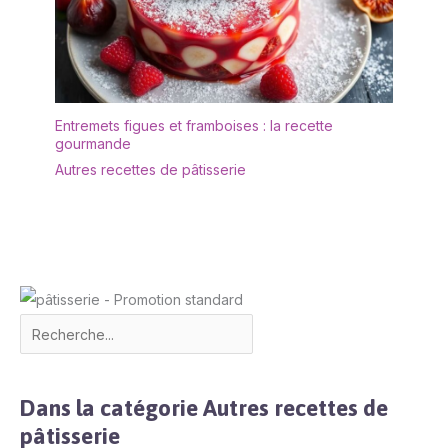
et est très facile à
entretenir. Afin de
prolonger sa durée de
vie, il est recommandé
de ne pas le nettoyer au
lave-vaisselle. Après le
Entremets figues et framboises : la recette
nettoyage, il doit être
gourmande
séché afin de le garder
Autres recettes de pâtisserie
au sec. ✔[Remarque
importante] : si vous
rencontrez des
difficultés, n'hésitez pas
à nous contacter. Nous
vous répondrons dans
les 24 heures.
Dans la catégorie Autres recettes de
pâtisserie