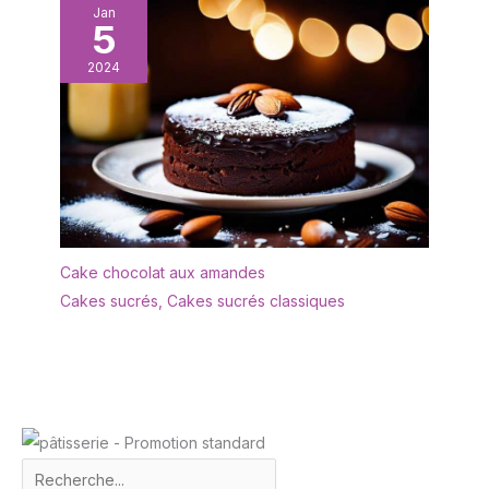
Jan
5
2024
Cake chocolat aux amandes
Cakes sucrés
,
Cakes sucrés classiques