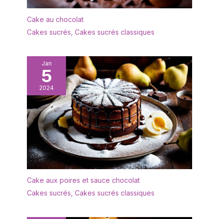
de cadeau chic, des
Cake au chocolat
crayons de couleur pour
des lettres et des
Cakes sucrés
,
Cakes sucrés classiques
décorations individuelles
Jan
5
2024
Cake aux poires et sauce chocolat
Cakes sucrés
,
Cakes sucrés classiques