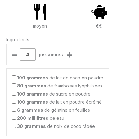
moyen
€€
Ingrédients
–
+
personnes
100
grammes
de lait de coco en poudre
80
grammes
de framboises lyophilisées
100
grammes
de sucre en poudre
100
grammes
de lait en poudre écrémé
6
grammes
de gélatine en feuilles
200
millilitres
de eau
30
grammes
de noix de coco râpée