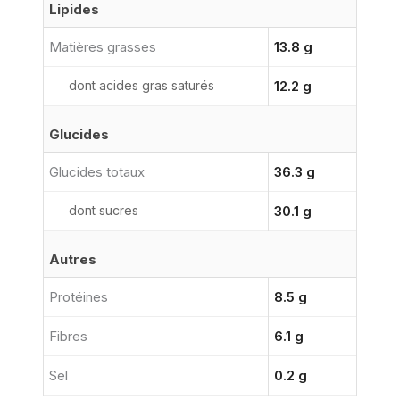
Lipides
Matières grasses
13.8 g
dont acides gras saturés
12.2 g
Glucides
Glucides totaux
36.3 g
dont sucres
30.1 g
Autres
Protéines
8.5 g
Fibres
6.1 g
Sel
0.2 g