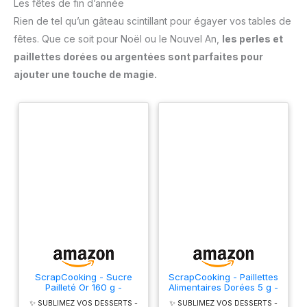
Les fêtes de fin d’année
d'oeufs de Pâques. Si vous avez des questions, veuillez
Rien de tel qu’un gâteau scintillant pour égayer vos tables de
nous contacter par email. Utilisez des modèles d'oeufs de
Pâques pour dessiner des oeufs de Pâques sur des
fêtes. Que ce soit pour Noël ou le Nouvel An,
les perles et
biscuits, des gâteaux, des bonbons, des chocolats et plus
encore! Ou dessinez des œufs de Pâques sur des cartes et
paillettes dorées ou argentées sont parfaites pour
des albums!
ajouter une touche de magie.
ScrapCooking - Sucre
ScrapCooking - Paillettes
Pailleté Or 160 g -
Alimentaires Dorées 5 g -
Paillettes Sucrées Dorées
Pour Pâtisseries &
✨ SUBLIMEZ VOS DESSERTS -
✨ SUBLIMEZ VOS DESSERTS -