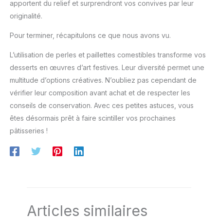
perle sont la garniture comestible parfaite pour tous vos
desserts. NOTE: plus le sucre
apportent du relief et surprendront vos convives par leur
gâteaux de célébration, que ce soit pour un anniversaire, un
est gros, plus il est dur, nous
originalité.
mariage, Halloween, Noël, une fête ou simplement pour
vous recommandons de
agrémenter vos treats du quotidien
décorer seulement! 🥧【 bon
Service à la clientèle 】 -
Pour terminer, récapitulons ce que nous avons vu.
"ZaoKing" magasin s’est
engagé à créer un Style de
décoration de gâteau
L’utilisation de perles et paillettes comestibles transforme vos
distinctif, nous espérons que
desserts en œuvres d’art festives. Leur diversité permet une
nos arrosements peuvent
apporter de la douceur à votre
multitude d’options créatives. N’oubliez pas cependant de
vie. Si vous avez des doutes
ou des Questions, s’il vous
vérifier leur composition avant achat et de respecter les
plaît contactez-nous par Email
et nous vous répondrons
conseils de conservation. Avec ces petites astuces, vous
dans les 24h.
êtes désormais prêt à faire scintiller vos prochaines
pâtisseries !
Articles similaires