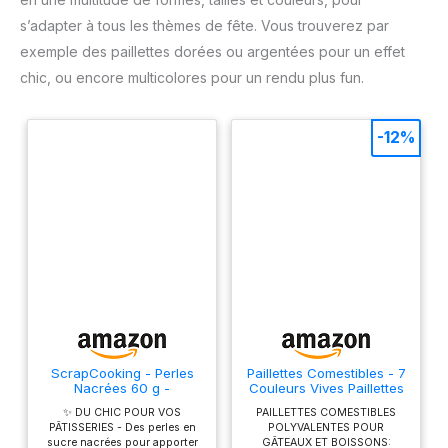
s’adapter à tous les thèmes de fête. Vous trouverez par
exemple des paillettes dorées ou argentées pour un effet
chic, ou encore multicolores pour un rendu plus fun.
-12%
ScrapCooking - Perles
Paillettes Comestibles - 7
Nacrées 60 g -
Couleurs Vives Paillettes
Décorations Alimentaires
Alimentaires Comestibles
✨ DU CHIC POUR VOS
PAILLETTES COMESTIBLES
Pâtisserie - Décors
(3g Chaque), Colorant
PÂTISSERIES - Des perles en
POLYVALENTES POUR
Sucrés Comestibles -
Alimentaire Poudre pour
sucre nacrées pour apporter
GÂTEAUX ET BOISSONS:
Boules Sprinkles - Pour
Boissons, Paillette