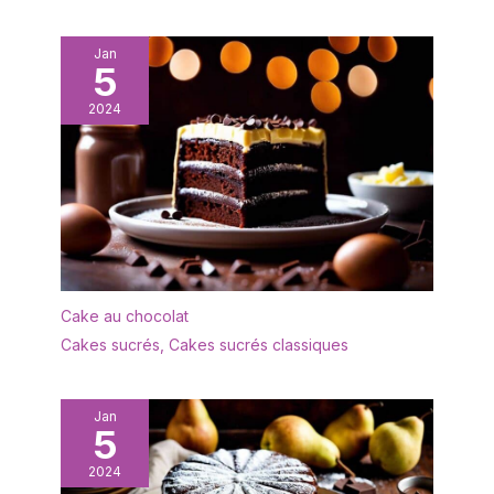
Jan
5
2024
Cake au chocolat
Cakes sucrés
,
Cakes sucrés classiques
Jan
5
2024