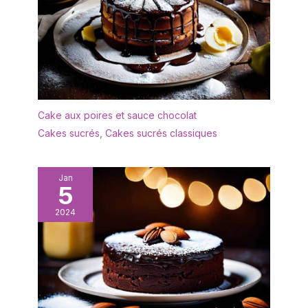
Cake aux poires et sauce chocolat
Cakes sucrés
,
Cakes sucrés classiques
Jan
5
2024