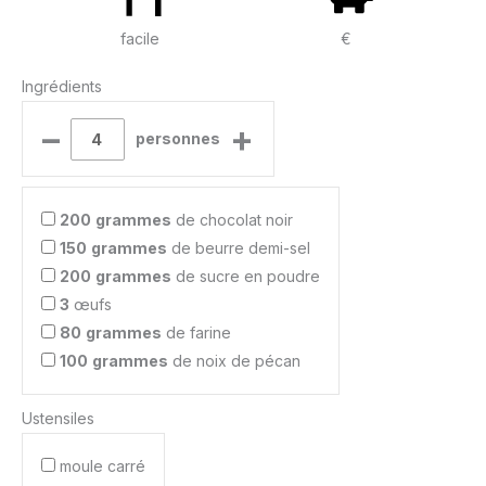
facile
€
Ingrédients
–
+
personnes
200
grammes
de chocolat noir
150
grammes
de beurre demi-sel
200
grammes
de sucre en poudre
3
œufs
80
grammes
de farine
100
grammes
de noix de pécan
Ustensiles
moule carré