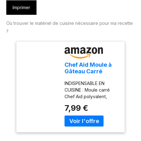
Imprimer
Où trouver le matériel de cuisine nécessaire pour ma recette
?
Chef Aid Moule à
Gâteau Carré
Antiadhésif 23 x 23
INDISPENSABLE EN
cm en Acier au
CUISINE : Moule carré
Carbone, Adapté
Chef Aid polyvalent,
pour Tous Types
adapté à la préparation
de Gâteaux,
7,99 €
de tous types de
Lasagnes ou
gâteaux ainsi que de
Hachis Parmentier
plats cuits au four
Traditionnels
comme les lasagnes ou
les tourtes à la viande