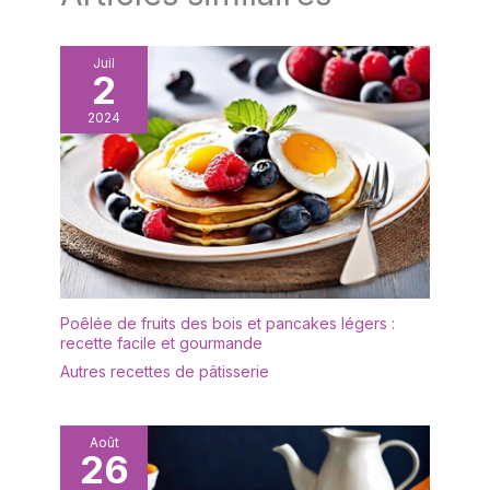
le présentoir à gâteaux
est équipé d'un grand
couvercle transparent qui
Juil
2
vous permet de bien voir
les aliments à l'intérieur
2024
et qui empêche
efficacement la poussière
ou les insectes de
tomber sur les aliments. Il
est idéal pour le thé de
l'après-midi, les fêtes
d'anniversaire et les
repas de famille.
✔[Présentoir à gâteaux
Poêlée de fruits des bois et pancakes légers :
de haute qualité] : le
recette facile et gourmande
présentoir à gâteaux
Autres recettes de pâtisserie
multifonctionnel est
fabriqué en bois, sans
BPA, sain et écologique,
Août
vous pouvez donc
26
l'utiliser sans hésitation.