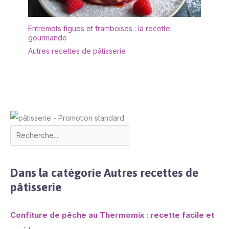
vie, il est recommandé
de ne pas le nettoyer au
lave-vaisselle. Après le
Entremets figues et framboises : la recette
nettoyage, il doit être
gourmande
séché afin de le garder
Autres recettes de pâtisserie
au sec. ✔[Remarque
importante] : si vous
rencontrez des
difficultés, n'hésitez pas
à nous contacter. Nous
vous répondrons dans
les 24 heures.
Dans la catégorie Autres recettes de
pâtisserie
Confiture de pêche au Thermomix : recette facile et