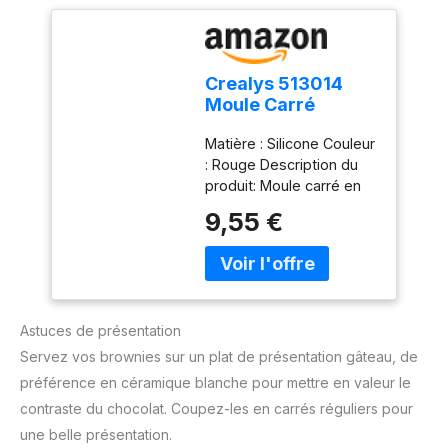
ANTIADHÉSIF : Ce moule
à gâteau carré Chef Aid
est équipé d'un
revêtement antiadhésif
Crealys 513014
Goldflon de haute qualité
Moule Carré
pour un démoulage
Silicone Rouge
rapide et facile TAILLE
Matière : Silicone Couleur
FAMILIALE : Avec des
: Rouge Description du
dimensions internes de
produit: Moule carré en
18 x 18 cm, ce moule à
silicone Candy 24 x 24 x
9,55 €
gâteau offre une
4 cm - Rouge
capacité adaptée pour
Température four: 250
préparer des portions
familiales MATÉRIAU
RÉSISTANT : Moule à
pâtisserie fabriqué en
Astuces de présentation
acier au carbone durable,
Servez vos brownies sur un plat de présentation gâteau, de
conçu pour une utilisation
préférence en céramique blanche pour mettre en valeur le
quotidienne ; sans BPA,
sans PFOA et sans PTFE
contraste du chocolat. Coupez-les en carrés réguliers pour
AIDE CUISINIER : La
une belle présentation.
gamme d'ustensiles de