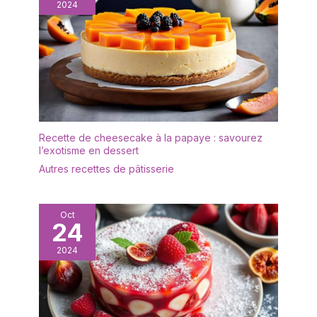
2024
Le présentoir à gâteaux
est transparent et
élégant, léger et facile à
transporter, et sûr à
utiliser. Il est idéal comme
cadeau de bienvenue
pour vos amis et voisins,
comme cadeau de
fiançailles ou comme
Recette de cheesecake à la papaye : savourez
cadeau d'anniversaire.
l’exotisme en dessert
✔[Facile à nettoyer] : le
Autres recettes de pâtisserie
présentoir à gâteaux est
fabriqué dans un matériau
de haute qualité et
n'absorbe ni les odeurs ni
Oct
24
les taches. Il peut être
rincé avec un peu de
2024
liquide vaisselle et d'eau
et est très facile à
entretenir. Afin de
prolonger sa durée de