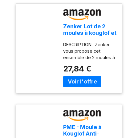
Zenker Lot de 2
moules à kouglof et
savarin
DESCRIPTION : Zenker
vous propose cet
ensemble de 2 moules à
gâteaux comprenant un
27,84 €
moule à kouglof de 25
cm de diamètre et un
moule à savarin à fond
lisse de 28 cm pour des
gâteaux exceptionnels
LE PETIT + : Ces moules
à pâtisserie vous
accompagnent au
quotidien pour des
PME - Moule à
gâteaux mais également
Kouglof Anti-
lors d'évènements ou de