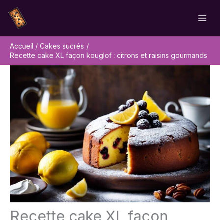
Aller
Rechercher
au
contenu
Accueil
Cakes sucrés
Recette cake XL façon kouglof : citrons et raisins gourmands
Recette cake XL façon