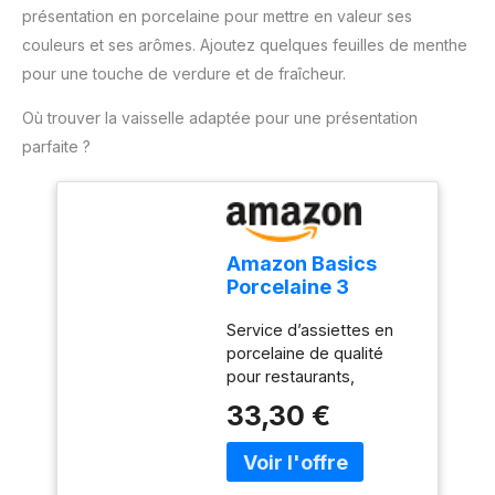
confortable et un
présentation en porcelaine pour mettre en valeur ses
changement rapide des
couleurs et ses arômes. Ajoutez quelques feuilles de menthe
accessoires. Compact et
pour une touche de verdure et de fraîcheur.
pratique pour un usage
quotidien : Léger, doté
Où trouver la vaisselle adaptée pour une présentation
d'un câble de 1 mètre et
d'un design compact, ce
parfaite ?
mixeur est facile à ranger
et parfait pour toutes vos
tâches de cuisine.
Amazon Basics
Porcelaine 3
pièces, Service
Service d’assiettes en
plateau apéritif,
porcelaine de qualité
dîner, dessert,
pour restaurants,
33.02 cm,28 cm,
traiteurs, fêtes et
26 cm, Blanc
33,30 €
utilisation quotidienne
sans plomb, résistent à
des températures allant
jusqu’à 1300°; passent au