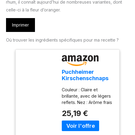
rhum, il connaît aujourd’hui de nombreuses variantes, dont
celle-ci à la fleur d’oranger.
Imprimer
Où trouver les ingrédients spécifiques pour ma recette ?
Puchheimer
Kirschenschnaps
35% Vol. 1l
Couleur : Claire et
brillante, avec de légers
reflets. Nez : Arôme frais
et intense de cerises
25,19 €
mûres, rappelant les
fruits sucrés et juteux,
accompagné d'une
épice subtile. Goût :