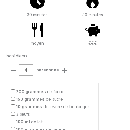
30 minutes
30 minutes
moyen
€€€
Ingrédients
–
+
personnes
200
grammes
de farine
150
grammes
de sucre
10
grammes
de levure de boulanger
3
œufs
100
ml
de lait
100
grammes
de beurre