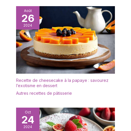
collations et des
pâtisseries. Bon pour le
Août
26
brunch, le dîner, la fête,
le mariage et bien
2024
d'autres occasions
DESIGN: L'ensemble
d'assiettes est d'un
blanc éclatant avec une
forme rectangulaire
ergonomique et un
rebord étroit. Les
rebords empêchent les
déversements, gardent
Recette de cheesecake à la papaye : savourez
le comptoir et la table
l’exotisme en dessert
propres. Cadeau idéal
Autres recettes de pâtisserie
pour la fête des mères,
la fête des pères
EMBALLAGE: Un
Oct
emballage bien conçu
24
protège la vaisselle en
2024
toute sécurité pendant le