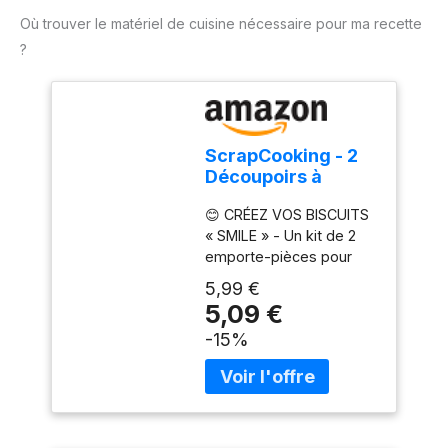
Où trouver le matériel de cuisine nécessaire pour ma recette
?
ScrapCooking - 2
Découpoirs à
Biscuits « Smile » -
😊 CRÉEZ VOS BISCUITS
Emporte-Pièces
« SMILE » - Un kit de 2
Sourire en Inox -
emporte-pièces pour
Kit Moules pour
réaliser des biscuits «
Petits Gâteaux -
5,99 €
sourire » maison, une
Tartelettes Sablé
5,09 €
gourmandise
Chocolat -
-15%
incontournable de
Accessoires
l’enfance. Idéal en
Pâtisserie Enfant
cadeau ou pour lancer
Goûter - 2112
une activité pâtisserie qui
régalera petits et grands
à l’heure du goûter ! 🍪 2