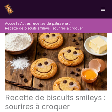
Aller
Rechercher
au
contenu
Accueil
Autres recettes de pâtisserie
Recette de biscuits smileys : sourires à croquer
Recette de biscuits smileys :
sourires à croquer