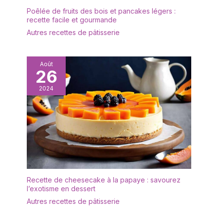
biscuits : la boîte de
Poêlée de fruits des bois et pancakes légers :
rangement transparente
recette facile et gourmande
permet une vue claire du
Autres recettes de pâtisserie
contenu à tout moment.
Pratique pour un
remplissage rapide et
idéal pour une
Août
26
présentation élégante
sur le plan de travail de la
2024
cuisine. Matériau de
qualité supérieure -
Plastique sans BPA avec
structure stable :
fabriquée en plastique
robuste sans BPA, cette
boîte à biscuits est
incassable, légère et
durable. Une alternative
Recette de cheesecake à la papaye : savourez
parfaite aux récipients en
l’exotisme en dessert
verre pour un usage
Autres recettes de pâtisserie
quotidien. Utilisation
polyvalente – Boîte de