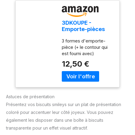
DÉCOUPOIRS - Contient
2 emporte-pièces ronds
cannelés : la face avant
3DKOUPE -
avec les yeux et la
Emporte-pièces
bouche, et la face arrière
mini sourire - Lot
vierge. Dimensions de
3 formes d'emporte-
de 4-3 visages + 1
chaque découpoir : Ø 5 x
pièce (+ le contour qui
contour - Couleur
2,5 cm. Livrés dans un
est fourni avec)
au choix - Conçu et
joli emballage, prêt à
fabriqué en France
12,50 €
offrir pour une idée
cadeau originale. ✨
MOULES EN INOX - Ces
découpoirs sont en acier
inoxydable apte au
contact alimentaire.
Astuces de présentation
Pratique, ils sont lavables
Présentez vos biscuits smileys sur un plat de présentation
au lave-vaisselle ! Ils
coloré pour accentuer leur côté joyeux. Vous pouvez
peuvent s’utiliser pour
faire des biscuits, mais
également les disposer dans une boîte à biscuits
aussi des décors de
transparente pour un effet visuel attractif.
pâte à sucre, de pâte à