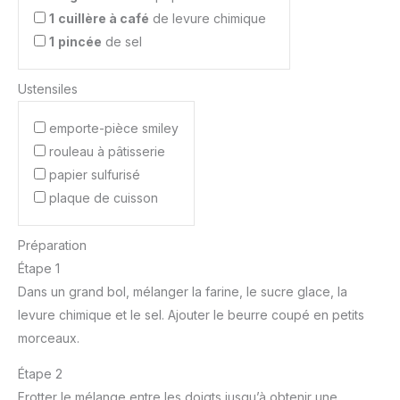
1
cuillère à café
de levure chimique
1
pincée
de sel
Ustensiles
emporte-pièce smiley
rouleau à pâtisserie
papier sulfurisé
plaque de cuisson
Préparation
Étape 1
Dans un grand bol, mélanger la farine, le sucre glace, la
levure chimique et le sel. Ajouter le beurre coupé en petits
morceaux.
Étape 2
Frotter le mélange entre les doigts jusqu’à obtenir une