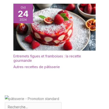
rangement pour biscuits,
Oct
collations et confiseries :
24
cette boîte de
rangement pour
2024
pâtisseries convient non
seulement pour les
biscuits, mais aussi pour
les bonbons, les
crackers, les noix et
autres produits secs.
Solution élégante pour un
Entremets figues et framboises : la recette
gourmande
stockage frais et une
cuisine propre.
Autres recettes de pâtisserie