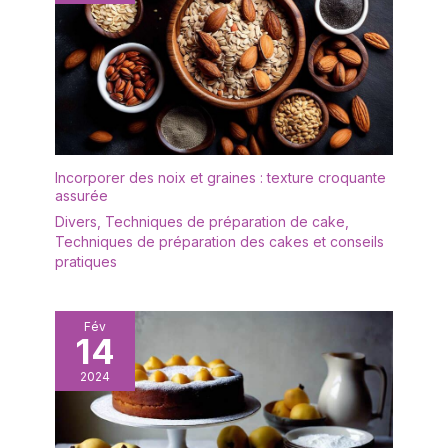
rincé avec un peu de
vancasso Ess est
liquide vaisselle et d'eau
fabriqué à la main. Bord
et est très facile à
marron exquis des cils -
entretenir. Afin de
Design tourbillon
prolonger sa durée de
moderne - Joli vernis
vie, il est recommandé
lisse des deux côtés -
de ne pas le nettoyer au
Teinte bleue élégante
lave-vaisselle. Après le
unique crée simplement
nettoyage, il doit être
Incorporer des noix et graines : texture croquante
une harmonie douce
séché afin de le garder
assurée
unique. Artisanat
au sec. ✔[Remarque
Divers
,
Techniques de préparation de cake
,
intemporel et excellente
importante] : si vous
Techniques de préparation des cakes et conseils
décoration : cette série
rencontrez des
pratiques
combine un motif délicat
difficultés, n'hésitez pas
peint à la main, une
à nous contacter. Nous
finition exceptionnelle et
vous répondrons dans
Fév
une variété de teintes
les 24 heures.
14
bleues pour créer une
ambiance maritime
2024
fascinante. Parfait donne
à votre table non
seulement un accroche-