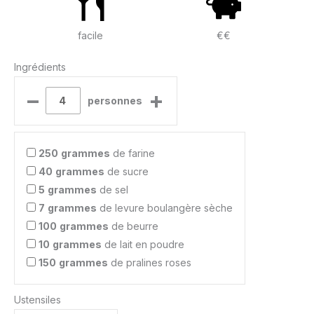
facile
€€
Ingrédients
–
+
personnes
250
grammes
de farine
40
grammes
de sucre
5
grammes
de sel
7
grammes
de levure boulangère sèche
100
grammes
de beurre
10
grammes
de lait en poudre
150
grammes
de pralines roses
Ustensiles