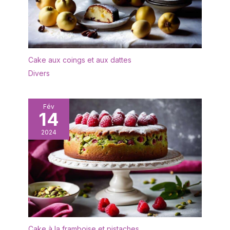
regard absolu, mais aussi
une atmosphère
harmonieuse. Idée
cadeau impressionnante
: en tant que cadeau
décent, ce superbe
Cake aux coings et aux dattes
service de vaisselle est
Divers
idéal pour votre maison,
bureau, bar, etc. Le
service combiné Bonita
Fév
est parfait pour tous les
14
âges, familles et amis.
Emballage sûr et solide.
2024
Pour chaque problème,
nous offrons des
solutions optimales, il
suffit de nous contacter
par e-mail. Plusieurs
compléments de
vancasso : d'autres
ajouts individuels à la
Cake à la framboise et pistaches
série « Bonita » de la