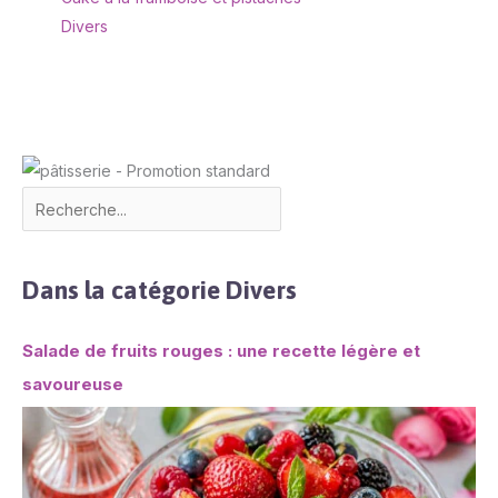
marque vancasso tels
Divers
que bol à céréales,
assiettes à gâteau,
assiettes creuses,
tasses et assiettes
plates sont également
disponibles dans notre
boutique. D'autres séries
de la marque vancasso
telles que Natsuki,
Haruka, Mandala,
Macaron, Bella, Bonbon,
Dans la catégorie Divers
Navia sont également
disponibles.
Salade de fruits rouges : une recette légère et
savoureuse