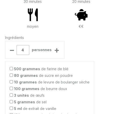
30 minutes
20 minutes
moyen
€€
Ingrédients
–
+
personnes
500
grammes
de farine de blé
80
grammes
de sucre en poudre
10
grammes
de levure de boulanger sèche
100
grammes
de beurre doux
3
unités
de œufs
5
grammes
de sel
5
ml
de extrait de vanille