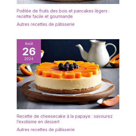
accessoires halloween
d'infirmières pour les
enfant. Le couteau
Poêlée de fruits des bois et pancakes légers :
déguisements
d'Halloween avec sang
recette facile et gourmande
d'Halloween. Faux
est un couteau de
Autres recettes de pâtisserie
couteau d'Halloween ;
costume polyvalent.
décorer avec du faux
Couteau plastique
sang halloween peut être
halloween, Il peut être
utilisé comme un
Août
utilisé comme halloween
26
couteau halloween à
accessoire enfant
visage de fantôme, un
costume d'Halloween
2024
faux couteau de boucher
pour les enfants ou les
ou comme partie de vos
adultes, complète le
décorations de maison
costume de la
hantée ; le paquet de 2
Faucheuse ou associé à
couteaux d'Halloween
un costume de
est plaisir pour tous. Faux
chaudière.
couteau enfant pour
Halloween ; Un couteau
amusant en plastique
Recette de cheesecake à la papaye : savourez
accessoire halloween
l’exotisme en dessert
enfant comme armes de
Autres recettes de pâtisserie
déguisement pour