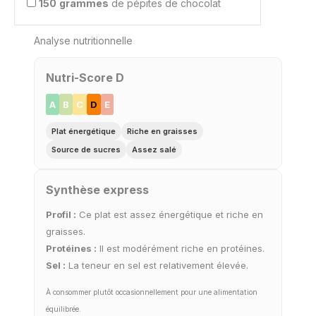
150
grammes
de pépites de chocolat
Analyse nutritionnelle
Nutri-Score D
A
B
C
D
E
Plat énergétique
Riche en graisses
Source de sucres
Assez salé
Synthèse express
Profil :
Ce plat est assez énergétique et riche en
graisses.
Protéines :
Il est modérément riche en protéines.
Sel :
La teneur en sel est relativement élevée.
À consommer plutôt occasionnellement pour une alimentation
équilibrée.