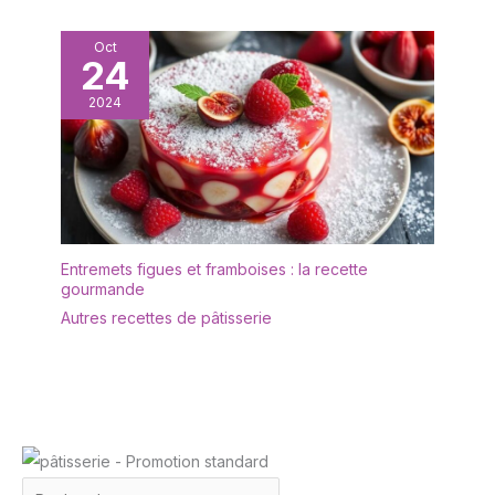
enfants, ou jeu
halloween adulte,
Oct
accessoires de
24
costumes d'Halloween
polyvalent
2024
Entremets figues et framboises : la recette
gourmande
Autres recettes de pâtisserie