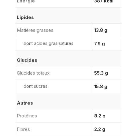
Énergie
387 kcal
Lipides
Matières grasses
13.8 g
dont acides gras saturés
7.9 g
Glucides
Glucides totaux
55.3 g
dont sucres
15.8 g
Autres
Protéines
8.2 g
Fibres
2.2 g