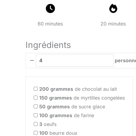
60 minutes
20 minutes
Ingrédients
personn
200
grammes
de chocolat au lait
150
grammes
de myrtilles congelées
50
grammes
de sucre glace
100
grammes
de farine
3
oeufs
100
beurre doux