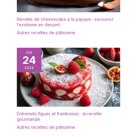
Recette de cheesecake à la papaye : savourez
l’exotisme en dessert
Autres recettes de pâtisserie
Oct
24
2024
Entremets figues et framboises : la recette
gourmande
Autres recettes de pâtisserie