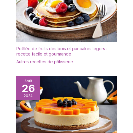
plomb et cadmium dans
les revêtements. Pas de
migration à une
concentration de 0,005
mgkg FACILE A
NETTOYER, le
revêtement antiadhésif
est garanti sans PFOA,
Poêlée de fruits des bois et pancakes légers :
recette facile et gourmande
sans plomb, sans
cadmium FABRIQUE EN
Autres recettes de pâtisserie
FRANCE par Tefal, N°1
Mondialdes articles
culinaires ; Source :
Août
26
Euromonitor International
Ltd, édition Home and
2024
Garden 2019, valeur de la
marque en magasin
(RSP), données 2018
Fabriqué en France