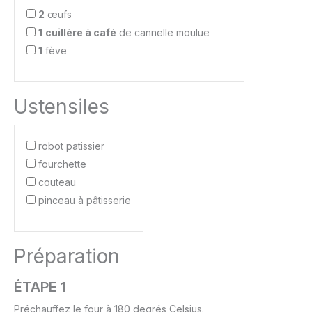
2
œufs
1
cuillère à café
de cannelle moulue
1
fève
Ustensiles
robot patissier
fourchette
couteau
pinceau à pâtisserie
Préparation
ÉTAPE 1
Préchauffez le four à 180 degrés Celsius.