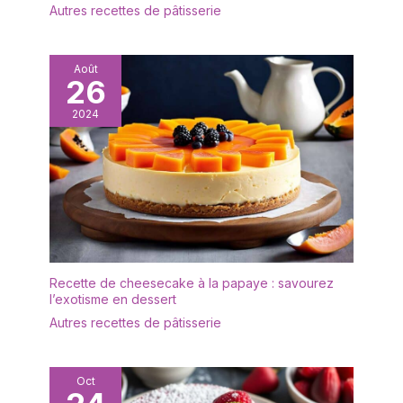
importante] : si vous
Autres recettes de pâtisserie
rencontrez des
difficultés, n'hésitez pas
à nous contacter. Nous
Août
26
vous répondrons dans
les 24 heures.
2024
Recette de cheesecake à la papaye : savourez
l’exotisme en dessert
Autres recettes de pâtisserie
Oct