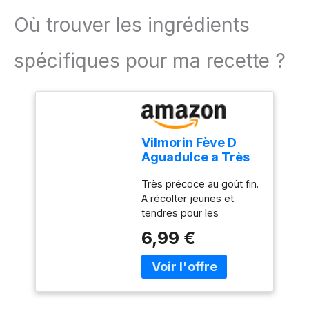
Où trouver les ingrédients
spécifiques pour ma recette ?
Vilmorin Fève D
Aguadulce a Très
Longue Cosse 20
Très précoce au goût fin.
m, Vert
A récolter jeunes et
tendres pour les
déguster à la croque-au-
6,99 €
sel comme les radis!