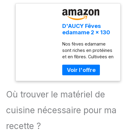
D'AUCY Fêves
edamame 2 x 130
g
Nos fèves edamame
sont riches en protéines
et en fibres. Cultivées en
en plein champ et
récoltées en saison. A
consommer froid en
salade ou en poke bowl.
Les légumineuses sont
Où trouver le matériel de
bonnes pour la santé.
Les protéines végétales
cuisine nécessaire pour ma
peuvent remplacer les
protéines animales. De
plus, le petit format est
recette ?
idéal pour intégrer la
juste dose dans les