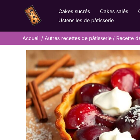
Aller
Cakes sucrés
Cakes salés
au
Ustensiles de pâtisserie
contenu
Accueil
Autres recettes de pâtisserie
Recette d