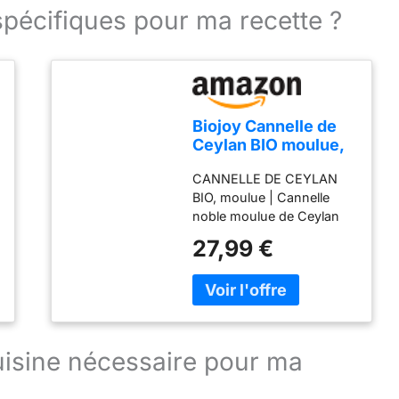
spécifiques pour ma recette ?
Biojoy Cannelle de
Ceylan BIO moulue,
vraie poudre du Sri
CANNELLE DE CEYLAN
Lanka, 1 kg
BIO, moulue | Cannelle
noble moulue de Ceylan
de qualité BIO contrôlée,
27,99 €
transformée sous sa
forme naturelle et
conditionnée dans des
sachets imperméables à l
´air et à la lumière pour
préserver les arômes
cuisine nécessaire pour ma
caractéristiques.
POURQUOI? | La cannelle