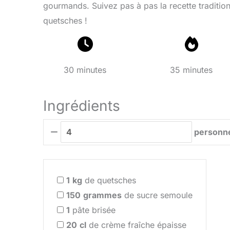
gourmands. Suivez pas à pas la recette tradition
quetsches !
30 minutes
35 minutes
Ingrédients
personn
1
kg
de quetsches
150
grammes
de sucre semoule
1
pâte brisée
20
cl
de crème fraîche épaisse