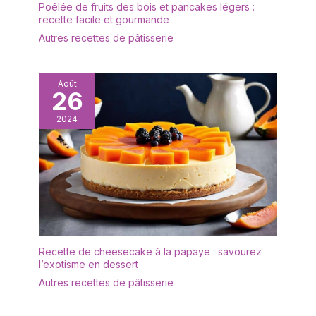
Poêlée de fruits des bois et pancakes légers :
vaisselle et arts de la
recette facile et gourmande
table. Épaisses, lourdes
Autres recettes de pâtisserie
et robustes : Leur
épaisseur et leur poids
offrent une vraie
Août
sensation de qualité. Ce
26
set assiette robuste a
été conçu pour durer,
2024
compléter vos vaisselle
et plats de service, et
résister à l’épreuve du
temps. À offrir ou à
s’offrir : Un service de
table durable et stylé,
parfait pour une
crémaillère, un mariage
ou tout simplement se
Recette de cheesecake à la papaye : savourez
l’exotisme en dessert
faire plaisir avec de la
belle vaisselle.
Autres recettes de pâtisserie