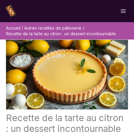
Aller
Rechercher
au
contenu
Accueil
Autres recettes de pâtisserie
Recette de la tarte au citron : un dessert incontournable
Recette de la tarte au citron
: un dessert incontournable