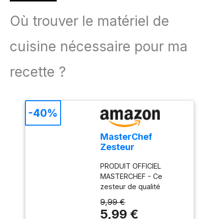
Où trouver le matériel de
cuisine nécessaire pour ma
recette ?
-40%
MasterChef
Zesteur
d'Agrumes & Râpe
PRODUIT OFFICIEL
à Fromage
MASTERCHEF - Ce
Manuelle, Râpe
zesteur de qualité
Fine pour
professionnelle est un
Parmesan, Citron,
9,99 €
produit officiel de la série
Coconut, Muscade,
5,99 €
télévisée MasterChef,
Chocolat et plus,