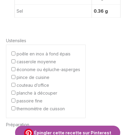
Sel
0.36 g
Ustensiles
poêle en inox à fond épais
casserole moyenne
économe ou épluche-asperges
pince de cuisine
couteau d’office
planche à découper
passoire fine
thermomètre de cuisson
Préparation
Épingler cette recette sur Pinterest