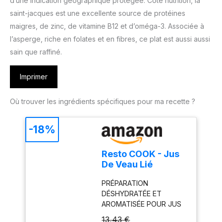
d’une indication géographique protégée. Côté nutrition, la
saint-jacques est une excellente source de protéines
maigres, de zinc, de vitamine B12 et d’oméga-3. Associée à
l’asperge, riche en folates et en fibres, ce plat est aussi aussi
sain que raffiné.
Imprimer
Où trouver les ingrédients spécifiques pour ma recette ?
-18%
Resto COOK - Jus
De Veau Lié
Déshydraté 600 g
PRÉPARATION
- Fond De Veau
DÉSHYDRATÉE ET
Pour Sauce - Aide
AROMATISÉE POUR JUS
Culinaire Pour
DE VEAU LIÉ : Base
Cuisine
13,43 €