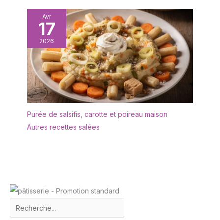
polyvalentes. Que ce soit
Avr
pour faire frire des
17
steaks, griller, organiser
un barbecue ou dresser
2026
des assiettes, elles
tiennent parfaitement en
main et permettent une
prise en main facile.
Leurs extrémités
arrondies peuvent être
manipulées sans danger.
Purée de salsifis, carotte et poireau maison
Les longs manches vous
Autres recettes salées
protègent de la chaleur
et des projections
d'huile, pour une
expérience culinaire plus
sûre.