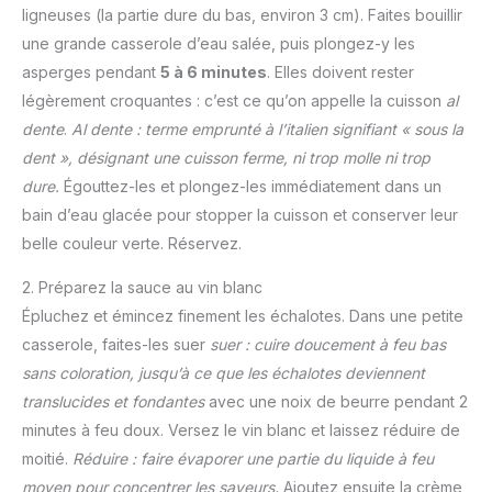
ligneuses (la partie dure du bas, environ 3 cm). Faites bouillir
une grande casserole d’eau salée, puis plongez-y les
asperges pendant
5 à 6 minutes
. Elles doivent rester
légèrement croquantes : c’est ce qu’on appelle la cuisson
al
dente
.
Al dente : terme emprunté à l’italien signifiant « sous la
dent », désignant une cuisson ferme, ni trop molle ni trop
dure.
Égouttez-les et plongez-les immédiatement dans un
bain d’eau glacée pour stopper la cuisson et conserver leur
belle couleur verte. Réservez.
2. Préparez la sauce au vin blanc
Épluchez et émincez finement les échalotes. Dans une petite
casserole, faites-les suer
suer : cuire doucement à feu bas
sans coloration, jusqu’à ce que les échalotes deviennent
translucides et fondantes
avec une noix de beurre pendant 2
minutes à feu doux. Versez le vin blanc et laissez réduire de
moitié.
Réduire : faire évaporer une partie du liquide à feu
moyen pour concentrer les saveurs.
Ajoutez ensuite la crème