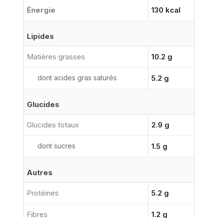
Énergie
130 kcal
Lipides
Matières grasses
10.2 g
dont acides gras saturés
5.2 g
Glucides
Glucides totaux
2.9 g
dont sucres
1.5 g
Autres
Protéines
5.2 g
Fibres
1.2 g