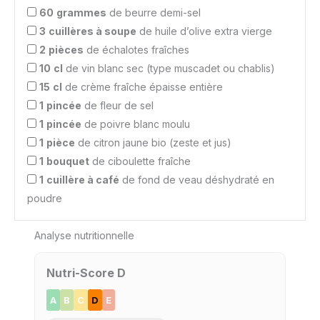
60
grammes
de beurre demi-sel
3
cuillères à soupe
de huile d’olive extra vierge
2
pièces
de échalotes fraîches
10
cl
de vin blanc sec (type muscadet ou chablis)
15
cl
de crème fraîche épaisse entière
1
pincée
de fleur de sel
1
pincée
de poivre blanc moulu
1
pièce
de citron jaune bio (zeste et jus)
1
bouquet
de ciboulette fraîche
1
cuillère à café
de fond de veau déshydraté en
poudre
Analyse nutritionnelle
Nutri-Score D
A
B
C
D
E