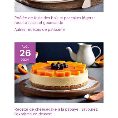
Poêlée de fruits des bois et pancakes légers :
recette facile et gourmande
Autres recettes de pâtisserie
Août
26
2024
Recette de cheesecake à la papaye : savourez
l’exotisme en dessert