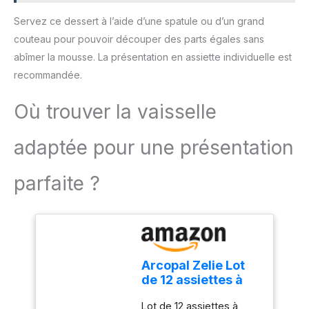
individuels. Ensuite, vous
Servez ce dessert à l’aide d’une spatule ou d’un grand
pouvez utiliser le collier
de gâteau pour protéger
couteau pour pouvoir découper des parts égales sans
les différentes formes du
abîmer la mousse. La présentation en assiette individuelle est
gâteau que vous avez
recommandée.
fait Décapage facile du
gâteau: les colliers à
Où trouver la vaisselle
gâteau grande douceur
de surface, la cuisson
peuvent respirer lorsque
adaptée pour une présentation
la feuille d'acétate entre
en contact avec le
parfaite ?
gâteau, il est donc très
facile de retirer le film
protecteur du gâteau
Conception
professionnelle: Le
rouleau d'acétate
Arcopal Zelie Lot
transparent de qualité
de 12 assiettes à
professionnelle et qui
dessert en verre
peut être utilisé pour la
Lot de 12 assiettes à
opale extra