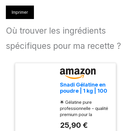
Imprimer
Où trouver les ingrédients
spécifiques pour ma recette ?
Snadi Gélatine en
poudre | 1 kg | 100
% pure, sans goût
🌟 Gélatine pure
et qualité
professionnelle – qualité
professionnelle |
premium pour la
Riche en acides
pâtisserie, la cuisine et la
aminés
25,90 €
nutrition saine 🌟 Gélatine
précurseurs de