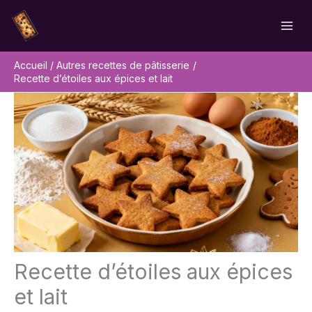
Aller
Rechercher
au
contenu
Accueil
Autres recettes de pâtisserie
Recette d’étoiles aux épices et lait
Recette d’étoiles aux épices
et lait