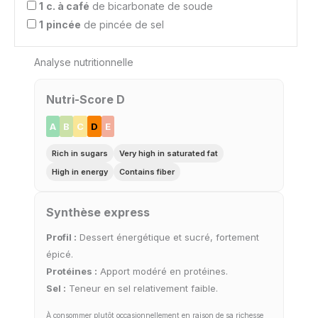
1
c. à café
de bicarbonate de soude
1
pincée
de pincée de sel
Analyse nutritionnelle
Nutri-Score D
A
B
C
D
E
Rich in sugars
Very high in saturated fat
High in energy
Contains fiber
Synthèse express
Profil :
Dessert énergétique et sucré, fortement
épicé.
Protéines :
Apport modéré en protéines.
Sel :
Teneur en sel relativement faible.
À consommer plutôt occasionnellement en raison de sa richesse