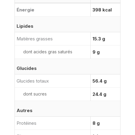
Énergie
398 kcal
Lipides
Matières grasses
15.3 g
dont acides gras saturés
9 g
Glucides
Glucides totaux
56.4 g
dont sucres
24.4 g
Autres
Protéines
8 g