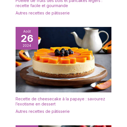
Poêlée de fruits des bois et pancakes légers :
fonction, les bords
facile à nettoyer et garde
recette facile et gourmande
incurvés de ces belles
la cuisine impeccable.
Autres recettes de pâtisserie
assiettes aident à
Économisez du temps et
empêcher les aliments
mettez cet ensemble de
de glisser ou les
plateaux au lave-
déversements de
Août
vaisselle ou essuyez-le
26
liquides. Impressionnez
simplement avec de
sans saleté : Fatigué de
l'eau savonneuse.
2024
frotter et de tremper ?
POLYVALENT : avec un
Chaque plateau
grain attrayant, ce
alimentaire possède une
magnifique plateau
couche résistante aux
naturel donne une touche
taches, ce qui le rend
chaleureuse et riche à
facile à nettoyer et
toute table ou
permet de garder la
présentation de
cuisine impeccable sans
nourriture pour toute
effort. Gagnez du temps
Recette de cheesecake à la papaye : savourez
occasion. Utilisez-le dans
et placez cet ensemble
l’exotisme en dessert
votre cuisine pour la
de vaisselle au lave-
décoration, comme
Autres recettes de pâtisserie
vaisselle ou nettoyez-le
assiette pour les fêtes,
simplement avec un peu
buffet, barbecue, tout
d'eau savonneuse.