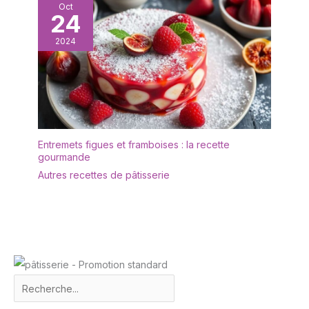
événement. Ce plat est
Oct
Multifonctionnel : avec un
24
parfait pour les repas, le
grain attrayant, cette
pain, les fruits, les
belle assiette à l'aspect
2024
gâteaux, les olives, les
naturel apporte une
sushis, les desserts ou
touche chaleureuse et
comme pièce maîtresse
riche à toute table ou
au milieu de la table
présentation d'aliments
pour toute occasion.
Utilisez-le dans votre
cuisine pour la
Entremets figues et framboises : la recette
gourmande
décoration, comme
assiette pour les fêtes,
Autres recettes de pâtisserie
buffets, barbecues, tout
événement. Ce plateau
est parfait pour le dîner,
le pain, les fruits, le
gâteau, les olives, les
sushis, les desserts ou
comme centre de table
au centre de la table