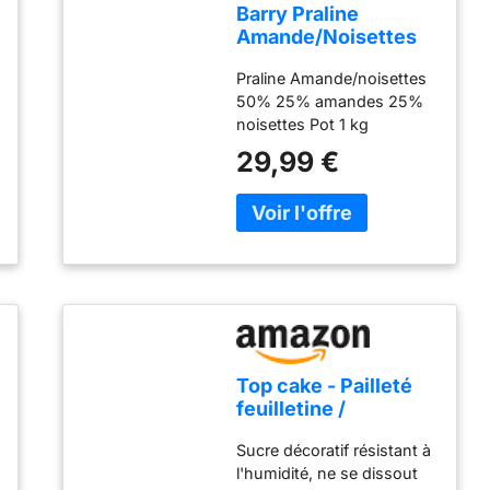
Barry Praline
Amande/Noisettes
Pot, 1 kg
Praline Amande/noisettes
50% 25% amandes 25%
noisettes Pot 1 kg
29,99 €
Top cake - Pailleté
feuilletine /
feuillantine (crêpes
Sucre décoratif résistant à
dentelles)
l'humidité, ne se dissout