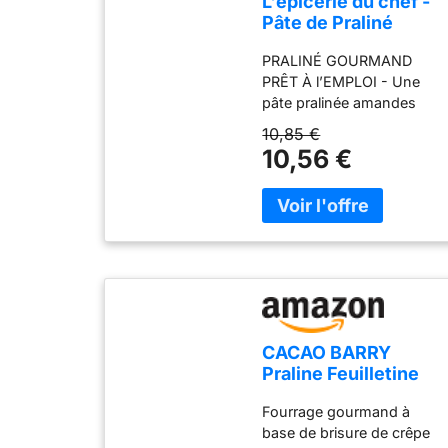
L'épicerie du chef -
Pâte de Praliné
Amandes Noisettes
PRALINÉ GOURMAND
200 g
PRÊT À l’EMPLOI - Une
pâte pralinée amandes
noisettes goûteuse et
10,85 €
onctueuse pour vos
10,56 €
pâtisseries. Spécialité des
grands chefs pâtissiers, le
praliné amandes noisettes
est l’ingrédient clé de
nombreuses recettes :
Paris-Brest, trianon, tartes
au praliné, entremets,
ganaches, cakes, bûches
de Noël, macarons,
CACAO BARRY
cupcakes, muffins, éclairs,
Praline Feuilletine
brownies, cookies,
Mélange 23%
chocolats, mousses,
Fourrage gourmand à
Pailleté
glaces, yaourts… ses
base de brisure de crêpe
Feuilletine/12%
possibilités sont infinies !