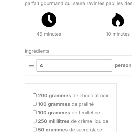
parfait gourmand qui saura ravir les papilles des
45 minutes
10 minutes
Ingrédients
–
person
200
grammes
de chocolat noir
100
grammes
de praliné
100
grammes
de feuilletine
250
millilitres
de crème liquide
50
grammes
de sucre glace