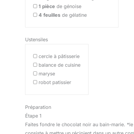
1
pièce
de génoise
4
feuilles
de gélatine
Ustensiles
cercle à pâtisserie
balance de cuisine
maryse
robot patissier
Préparation
Étape 1
Faites fondre le chocolat noir au bain-marie. *
consiste à mettre un récipient dans un autre con