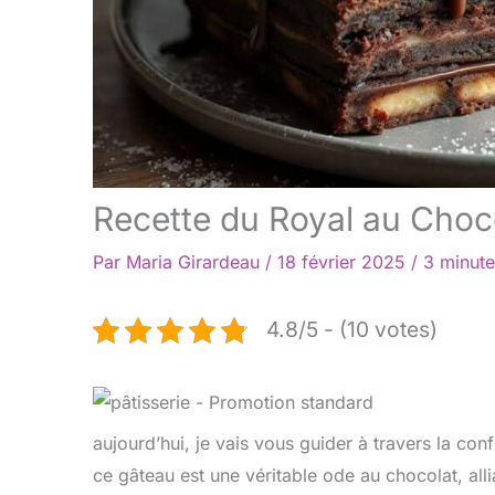
Recette du Royal au Choc
Par
Maria Girardeau
/
18 février 2025
/
3 minute
4.8/5 - (10 votes)
aujourd’hui, je vais vous guider à travers la conf
ce gâteau est une véritable ode au chocolat, alli