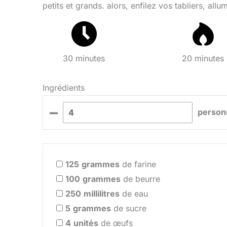
petits et grands. alors, enfilez vos tabliers, all
30 minutes
20 minutes
Ingrédients
–
person
125
grammes
de farine
100
grammes
de beurre
250
millilitres
de eau
5
grammes
de sucre
4
unités
de œufs