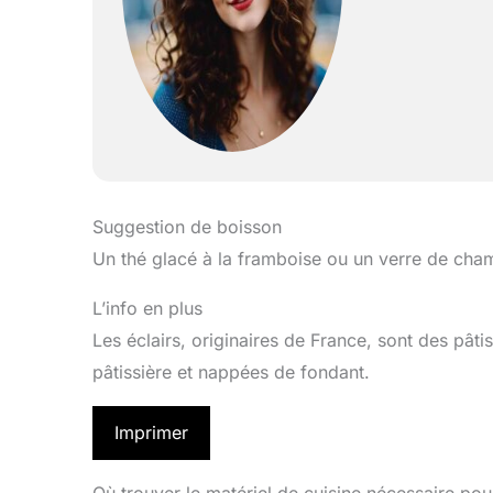
Suggestion de boisson
Un thé glacé à la framboise ou un verre de cha
L’info en plus
Les éclairs, originaires de France, sont des pâti
pâtissière et nappées de fondant.
Imprimer
Où trouver le matériel de cuisine nécessaire pou