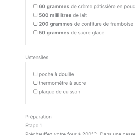
60
grammes
de crème pâtissière en pou
500
millilitres
de lait
200
grammes
de confiture de framboise
50
grammes
de sucre glace
Ustensiles
poche à douille
thermomètre à sucre
plaque de cuisson
Préparation
Étape 1
Préchauffez votre four à 200°C. Dans une casserol