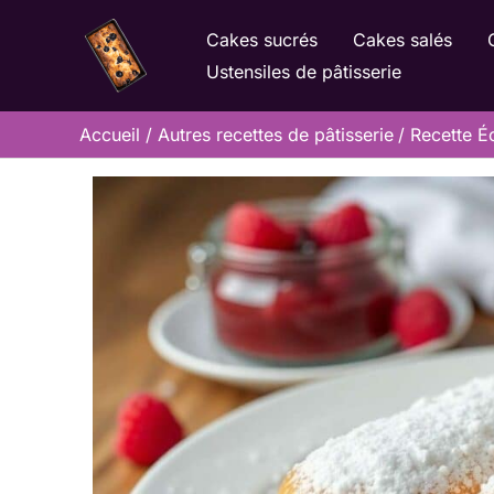
Aller
Cakes sucrés
Cakes salés
au
Ustensiles de pâtisserie
contenu
Accueil
Autres recettes de pâtisserie
Recette Éc