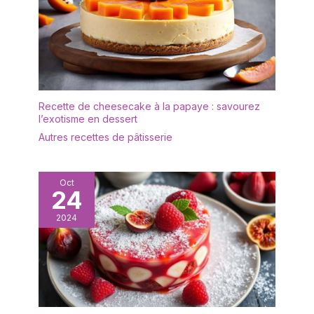
Recette de cheesecake à la papaye : savourez
l’exotisme en dessert
Autres recettes de pâtisserie
Oct
24
2024