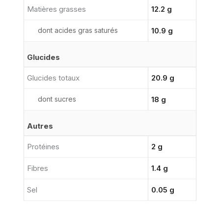
Matières grasses
12.2 g
dont acides gras saturés
10.9 g
Glucides
Glucides totaux
20.9 g
dont sucres
18 g
Autres
Protéines
2 g
Fibres
1.4 g
Sel
0.05 g