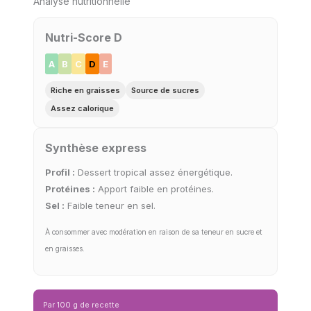
Analyse nutritionnelle
Nutri-Score D
A
B
C
D
E
Riche en graisses
Source de sucres
Assez calorique
Synthèse express
Profil :
Dessert tropical assez énergétique.
Protéines :
Apport faible en protéines.
Sel :
Faible teneur en sel.
À consommer avec modération en raison de sa teneur en sucre et
en graisses.
Par 100 g de recette