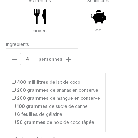
60 minutes
30 minutes
moyen
€€
Ingrédients
–
+
personnes
400
millilitres
de lait de coco
200
grammes
de ananas en conserve
200
grammes
de mangue en conserve
100
grammes
de sucre de canne
6
feuilles
de gélatine
50
grammes
de noix de coco râpée