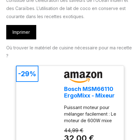
constitue une célébration des saveurs de l’Océan Indien et
des Caraïbes. L’utilisation de lait de coco en conserve est
courante dans les recettes exotiques.
Imprimer
Où trouver le matériel de cuisine nécessaire pour ma recette
?
-29%
Bosch MSM66110
ErgoMixx - Mixeur
plongeant, 2
Puissant moteur pour
vitesses
mélanger facilement : Le
moteur de 600W mixe
sans effort les
44,99 €
ingrédients les plus durs
32,00 €