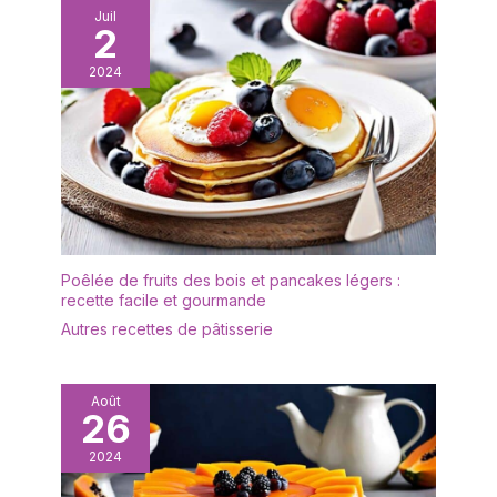
restaurant, etc.
Juil
2
Partagez-les avec vos
amis et votre famille, car
2024
ce sont des cuillères
pratiques Parfait pour les
mariages, les cocktails et
les occasions spéciales :
la cuillère à apéritif ou la
cuillère à soupe parfaite
Poêlée de fruits des bois et pancakes légers :
recette facile et gourmande
Autres recettes de pâtisserie
Août
26
2024