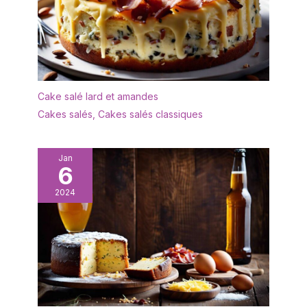
multi-personnes, des
une touche de charme
fêtes, des mariages de
rustique à votre
camping, également
expérience culinaire.
pratique à transporter
Robustesse et fluidité :
dans la boîte au déjeuner
parfait pour les fêtes ou
au travail ou à l'école.
les déplacements, notre
Cuillères, fourchettes et
Cake salé lard et amandes
ensemble de couverts
couteaux: Avec notre
jetables est léger, facile
Cakes salés
,
Cakes salés classiques
ensemble de couverts
à transporter et ne crée
jetables en bois, vous
pas d'éclats ni de
pouvez profiter de la
salissures lorsqu'il est
Jan
commodité et de la
6
jeté après avoir coupé
facilité des couverts
des aliments. Pratique :
jetables sans nuire à
2024
facile à transporter, peut
l'environnement. Toutes
être utilisé pour les
les cuillères jetables en
dîners à plusieurs, les
bois sont pressées à
fêtes, les mariages en
chaud, elles peuvent se
camping, et est
déformer si elles sont
également pratique à
laissées dans le liquide
emporter dans la boîte à
pendant une longue
lunch au travail ou à
période. Notez donc qu'il