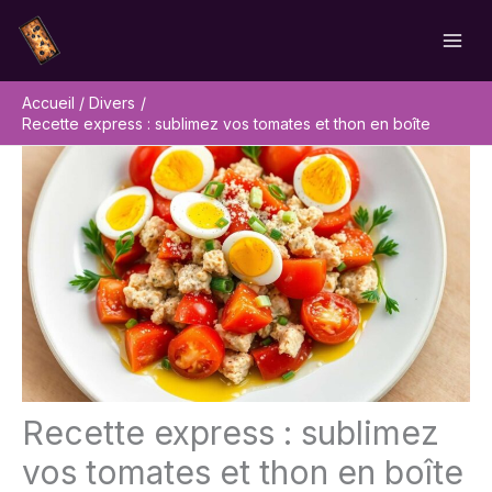
Aller
Rechercher
au
contenu
Accueil
Divers
Recette express : sublimez vos tomates et thon en boîte
Recette express : sublimez
vos tomates et thon en boîte