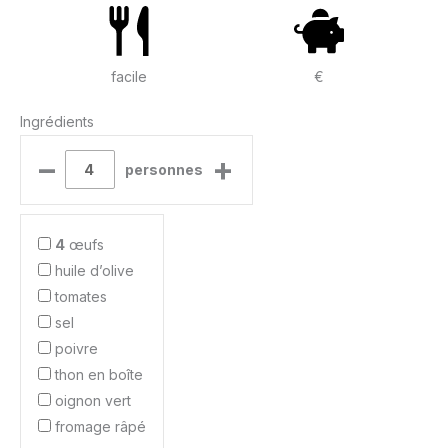
facile
€
Ingrédients
–
+
personnes
4
œufs
huile d’olive
tomates
sel
poivre
thon en boîte
oignon vert
fromage râpé