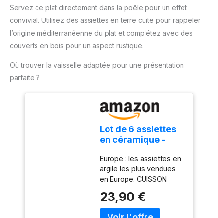
Servez ce plat directement dans la poêle pour un effet
convivial. Utilisez des assiettes en terre cuite pour rappeler
l’origine méditerranéenne du plat et complétez avec des
couverts en bois pour un aspect rustique.
Où trouver la vaisselle adaptée pour une présentation
parfaite ?
Lot de 6 assiettes
en céramique -
Envoi 24h -
Europe : les assiettes en
Casseroles
argile les plus vendues
rustiques en terre
en Europe. CUISSON
cuite réfractaire,
OPTIMALE : Adaptées
adaptées pour
23,90 €
pour commencer à cuire
cuisinière à gaz et
à feu doux puis
électrique, micro-