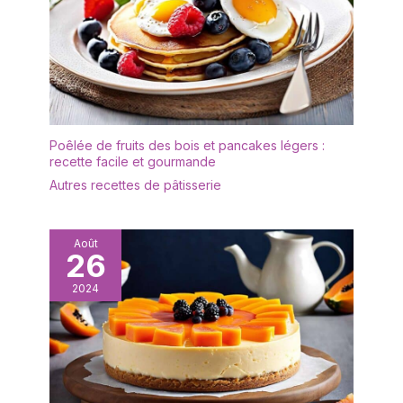
: cette boîte à pilules
peut être utilisée pour
stocker des pilules, des
vitamines, des premiers
soins, des épices, des
bonbons, des
cosmétiques, des gels,
Poêlée de fruits des bois et pancakes légers :
des crèmes, des bijoux,
recette facile et gourmande
des écouteurs, des
Autres recettes de pâtisserie
bouchons d'oreille, etc.
ou d'autres petits objets,
idéaux pour les voyages,
le travail, le camping.
Août
26
Appuyez simplement sur
le bouton, ouvrez le
2024
couvercle pour révéler
les bonbons les plus
sucrés de la vie. Et le
petit miroir peut
répondre aux besoins
d'urgence. Taille portable