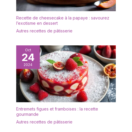
: cette boîte à pilules
rectangulaire est de
petite taille et légère,
Recette de cheesecake à la papaye : savourez
mesurant 5,5 cm de
l’exotisme en dessert
diamètre et 1,5 cm
Autres recettes de pâtisserie
d'épaisseur, peut tenir
dans la paume de vos
mains. prend peu de
Oct
place et peut facilement
24
être transporté dans
votre portefeuille ou
2024
votre poche ; Parfait pour
le mettre dans votre sac
à main, votre sac de
voyage, votre mallette
ou la poche arrière de
votre jean pour les
médicaments quotidiens.
Entremets figues et framboises : la recette
gourmande
Cadeau idéal : une belle
peinture unique peut
Autres recettes de pâtisserie
vous apporter une