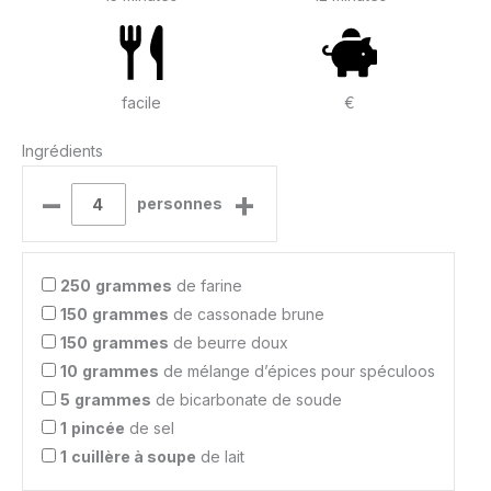
facile
€
Ingrédients
–
+
personnes
250
grammes
de farine
150
grammes
de cassonade brune
150
grammes
de beurre doux
10
grammes
de mélange d’épices pour spéculoos
5
grammes
de bicarbonate de soude
1
pincée
de sel
1
cuillère à soupe
de lait