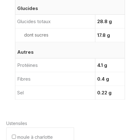
Glucides
Glucides totaux
28.8 g
dont sucres
17.8 g
Autres
Protéines
4.1 g
Fibres
0.4 g
Sel
0.22 g
Ustensiles
moule à charlotte