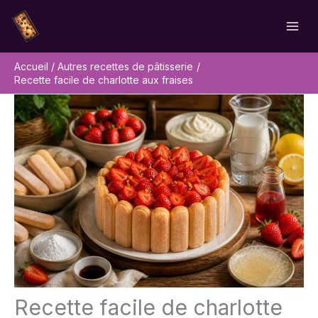
Aller
Rechercher
au
contenu
Accueil
Autres recettes de pâtisserie
Recette facile de charlotte aux fraises
Recette facile de charlotte