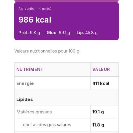
Par portion (4 parts)
986 kcal
Prot.
9.8 g —
Gluc.
69.1 g —
Lip.
45.8 g
Valeurs nutritionnelles pour 100 g
NUTRIMENT
VALEUR
Énergie
411 kcal
Lipides
Matières grasses
19.1 g
dont acides gras saturés
11.8 g