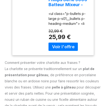
les crèmes légères
Batteur Mixeur -
comme les pâtes
Puissance 450 W,
épaisses. Accessoires
<ul class="p-bullets p-
Fouets Coniques
en acier inoxydable
large p-s01__bullets p-
pour Pâte Aérée, 5
durables : Livré avec des
heading-medium"> <li
Vitesses + Turbo,
fouets et crochets
class="p-
Éjection Facile des
32,99 €
pétrisseurs en acier
s01__bullet">450 W</li>
Accessoires, Clip
25,99 €
inoxydable pour des
<li class="p-
Attache-Cordon
performances fiables et
s01__bullet">5 vitesses
(HR3741/00)
durables. Design
+ fonction Turbo</li> <li
ergonomique et facile
class="p-
d'utilisation : Poignée
s01__bullet">Gris
ergonomique et bouton
Comment présenter votre charlotte aux fraises ?
cachemire</li> </ul>
d'éjection pratique pour
La charlotte se présente traditionnellement sur un
plat de
une utilisation
présentation pour gâteau
, de préférence en porcelaine
confortable et un
changement rapide des
blanche ou en ardoise noire pour faire ressortir les couleurs
accessoires. Compact et
vives des fraises. Utilisez une
pelle à gâteau
pour découper
pratique pour un usage
et servir des parts nettes. Pour une présentation soignée,
quotidien : Léger, doté
nouez un ruban de cuisine ou une ficelle alimentaire autour
d'un câble de 1 mètre et
d'un design compact, ce
de la charlotte avant de la servir : cela maintient les biscuits