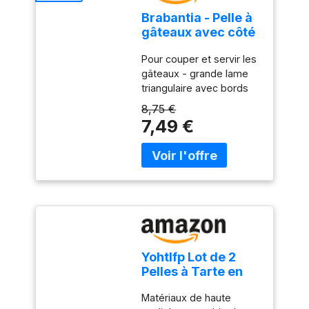
PIED : sa hauteur met
Brabantia - Pelle à
joliment en valeur les
gâteaux avec côté
mets. Un accent déco
tranchant - Jade
élégant POUR RECEVOIR :
Pour couper et servir les
Green
idéal pour apéritifs,
gâteaux - grande lame
fromages et réceptions.
triangulaire avec bords
Un service convivial
dentelés Bords
8,75 €
tranchants des deux
7,49 €
côtés. Convient aux
droitiers et aux gauchers
Facile à ranger - avec
boucle de suspension
Facile à nettoyer -
résiste au lave-vaisselle
Yohtlfp Lot de 2
Pelles à Tarte en
Acier Inoxydable,
Matériaux de haute
Pelle à Gâteau