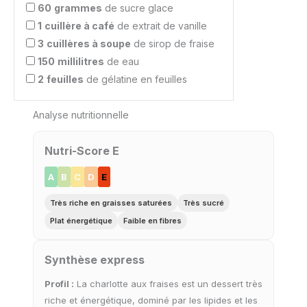
60
grammes
de sucre glace
1
cuillère à café
de extrait de vanille
3
cuillères à soupe
de sirop de fraise
150
millilitres
de eau
2
feuilles
de gélatine en feuilles
Analyse nutritionnelle
Nutri-Score E
A
B
C
D
E
Très riche en graisses saturées
Très sucré
Plat énergétique
Faible en fibres
Synthèse express
Profil :
La charlotte aux fraises est un dessert très
riche et énergétique, dominé par les lipides et les