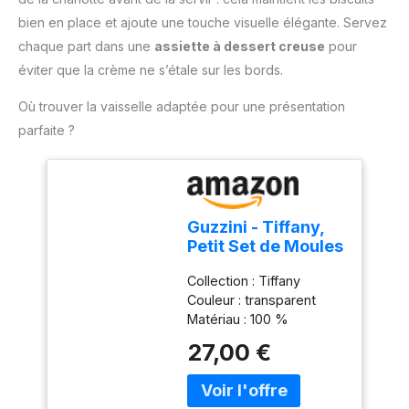
mixeur est facile à ranger
bien en place et ajoute une touche visuelle élégante. Servez
et parfait pour toutes vos
chaque part dans une
assiette à dessert creuse
pour
tâches de cuisine.
éviter que la crème ne s’étale sur les bords.
Où trouver la vaisselle adaptée pour une présentation
parfaite ?
Guzzini - Tiffany,
Petit Set de Moules
à Gâteau -
Collection : Tiffany
Transparent, Ø 30
Couleur : transparent
x h16 cm -
Matériau : 100 %
19950100
plastique Produit officiel
27,00 €
Guzzini, fabriqué en Italie
depuis 1912 Poids du
colis: 1.02 kilograms