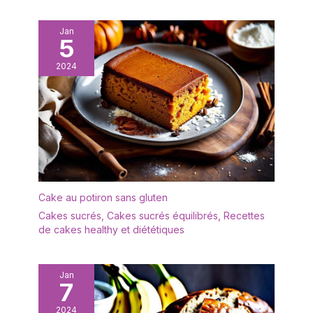
congélateur Sa capacité
à passer du congélateur
Jan
5
au four est [ratique pour
la précuisson et le
2024
réchauffage des produits
congelés lorsque
nécessaire, afin de
garder les pâtisseries
fraîches plus longtemps
ANTIADHÉSIF : Démoulez
facilement vos gâteaux
grâce à ce revêtement
antiadhésif de qualité ;
Cake au potiron sans gluten
Libère les gâteaux et les
Cakes sucrés
,
Cakes sucrés équilibrés
,
Recettes
pâtisseries à chaque
de cakes healthy et diététiques
utilisation ; L'antiadhésif
est sans PFAS, PTFE et
BPA DURABLE Moule à
Jan
gâteau en acier au
7
carbone avec clip en
acier ; Convient pour
2024