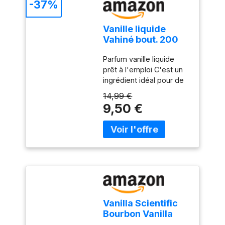
-37%
Vanille liquide
Vahiné bout. 200
ml
Parfum vanille liquide
prêt à l'emploi C'est un
ingrédient idéal pour de
nombreux desserts Avec
14,99 €
une saveur intense
9,50 €
spécifique Livré dans un
emballage pratique avec
doseur Conserver dans
un endroit frais et sec
Vanilla Scientific
Bourbon Vanilla
Extract with Seeds