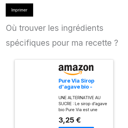
Imprimer
Où trouver les ingrédients
spécifiques pour ma recette ?
Pure Via Sirop
d'agave bio -
Alternative au
UNE ALTERNATIVE AU
sucre 100%
SUCRE : Le sirop d’agave
d'origine
bio Pure Via est une
naturelle- 330g
excellente alternative au
3,25 €
sucre classique. Il allie un
pouvoir sucrant élevé à