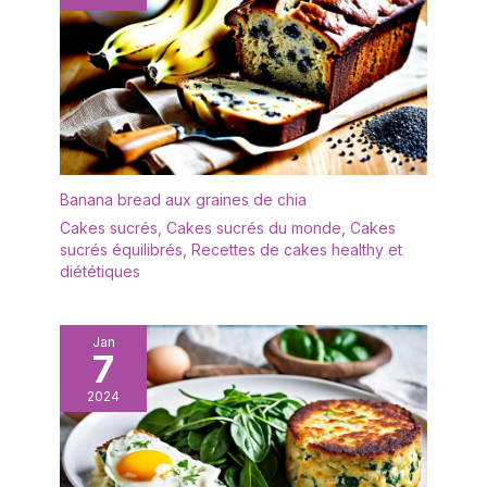
réfrigérateur et
congélateur
Banana bread aux graines de chia
Cakes sucrés
,
Cakes sucrés du monde
,
Cakes
sucrés équilibrés
,
Recettes de cakes healthy et
diététiques
Jan
7
2024