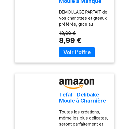
Moule à Manqué
Aluminium 100%
DEMOULAGE PARFAIT de
Recyclé - 26cm
vos charlottes et gteaux
préférés, grce au
revêtement antiadhésif
12,99 €
exclusif de ce moule
8,99 €
HAUTE RESISTANCE ET
DURABILITE : ce moule à
gteau est fabriqué en
aluminium 100 percent
recyclé, 2 fois plus
résistant que l'aluminium
classique DES
RESULTATS DE CUISSON
PARFAITS : grce à la
Tefal - Delibake
diffusion de chaleur
Moule à Charnière
homogène assurée par
Antiadhésif - 23
l'aluminium recyclé
Toutes les créations,
cm - Rouge
FABRIQUE EN ALUMINIUM
même les plus délicates,
100 percent RECYCLE :
seront parfaitement et
jusqu'à deux fois plus