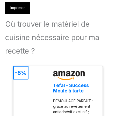
Imprimer
Où trouver le matériel de
cuisine nécessaire pour ma
recette ?
-8%
Tefal - Success
Moule à tarte
antiadhésif en
DEMOULAGE PARFAIT :
aluminium recyclé
grâce au revêtement
- 30 cm
antiadhésif exclusif ;