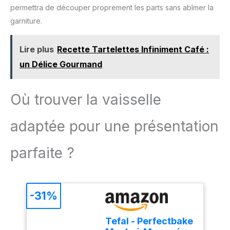
d'un câble de 1 mètre et
permettra de découper proprement les parts sans abîmer la
d'un design compact, ce
garniture.
mixeur est facile à ranger
et parfait pour toutes vos
tâches de cuisine.
Lire plus
Recette Tartelettes Infiniment Café :
un Délice Gourmand
Où trouver la vaisselle
adaptée pour une présentation
parfaite ?
-31%
Tefal - Perfectbake