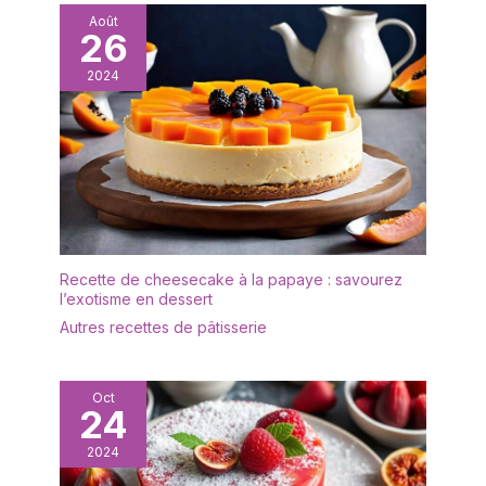
Août
26
2024
Recette de cheesecake à la papaye : savourez
l’exotisme en dessert
Autres recettes de pâtisserie
Oct
24
2024