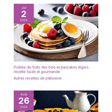
vaisselle de table de
cuisine à la fois belle et
Juil
2
fonctionnelle. Une touche
Riviera à chaque table :
2024
Avec ses nuances bleu-
vert méditerranéennes,
ce lot assiette en grès
réactif sublime vos
services de vaisselle et
services de table. Parfait
pour créer une ambiance
élégante et naturelle
dans votre univers
Poêlée de fruits des bois et pancakes légers :
vaisselle et arts de la
recette facile et gourmande
table. Épaisses, lourdes
Autres recettes de pâtisserie
et robustes : Leur
épaisseur et leur poids
offrent une vraie
Août
sensation de qualité. Ce
26
set assiette robuste a
été conçu pour durer,
2024
compléter vos vaisselle