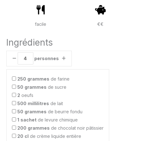
facile
€€
Ingrédients
personnes
250
grammes
de farine
50
grammes
de sucre
2
oeufs
500
millilitres
de lait
50
grammes
de beurre fondu
1
sachet
de levure chimique
200
grammes
de chocolat noir pâtissier
20
cl
de crème liquide entière