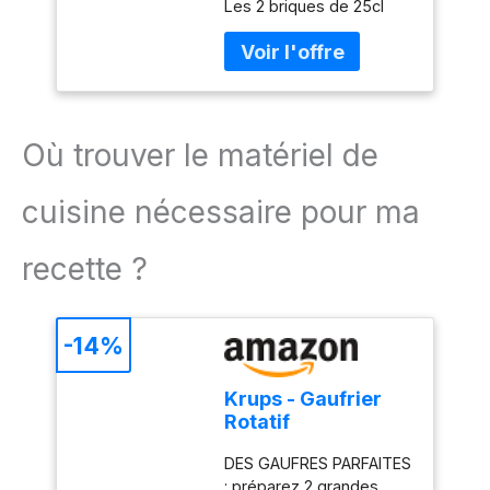
Les 2 briques de 25cl
briques de 25cl
Où trouver le matériel de
cuisine nécessaire pour ma
recette ?
-14%
Krups - Gaufrier
Rotatif
Professionnel -
DES GAUFRES PARFAITES
Gaufres Épaisses -
: préparez 2 grandes