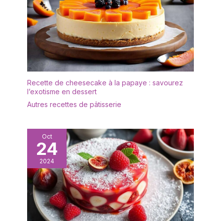
et plats de service, et
résister à l’épreuve du
temps. À offrir ou à
s’offrir : Un service de
table durable et stylé,
parfait pour une
crémaillère, un mariage
ou tout simplement se
Recette de cheesecake à la papaye : savourez
l’exotisme en dessert
faire plaisir avec de la
belle vaisselle.
Autres recettes de pâtisserie
Oct
24
2024