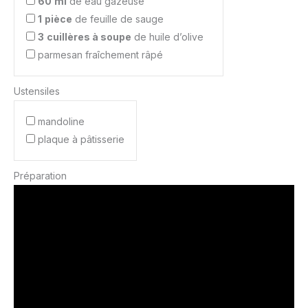
60
ml
de eau gazeuse
1
pièce
de feuille de sauge
3
cuillères à soupe
de huile d’olive
parmesan fraîchement râpé
Ustensiles
mandoline
plaque à pâtisserie
Préparation