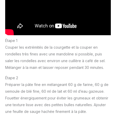
Étape 1
Couper les extrémités de la courgette et la couper en
rondelles très fines avec une mandoline si possible, puis
saler les rondelles avec environ une cuillère à café de sel.
Mélanger à la main et laisser reposer pendant 30 minutes.
Étape 2
Préparer la pâte fine en mélangeant 60 g de farine, 60 g de
semoule de blé fine, 60 ml de lait et 60 ml d’eau gazeuse.
Fouetter énergiquement pour éviter les grumeaux et obtenir
une texture lisse avec des petites bulles naturelles. Ajouter
une feuille de sauge hachée finement à la pâte.