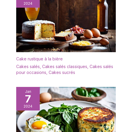
pouvez le nettoyer
2024
directement avec une
serviette humide ou le
rincer à l'eau, il est facile
à nettoyer. Excellent
cadeau : le coffret
cadeau de couteau à
fromage peut être utilisé
pour servir, couper,
trancher, raser et étaler
Cake rustique à la bière
une variété de fromages
Cakes salés
,
Cakes salés classiques
,
Cakes salés
durs et mous. L'outil de
pour occasions
,
Cakes sucrés
service parfait pour
toutes les occasions et
ferait un excellent
Jan
7
cadeau pour les
amateurs de fromage
2024