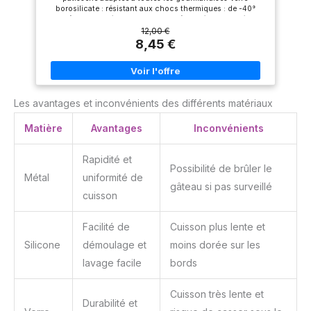
borosilicate : résistant aux chocs thermiques : de -40°
à une concentration de 0, 005
jusqu'à 300° + idéal cuisson homogène Idéal pour préparer
mgkg Facile a nettoyer : Le
votre cake préféré avec un effet lissé : on adore ! Vous
12,00 €
revêtement antiadhésif est
pouvez déposer votre plat au congélateur, four, lave-
8,45 €
garanti sans pfoa, sans plomb,
vaisselle ainsi qu'au micro-onde Matériau hygiénique
sans cadmium Fabrique en
résistant aux rayures - Dimensions : 28x12x8 cm -
france par tefal, n degrès1
Contenance : 1.5 L
mondialdes articles culinaires
source : Euromonitor
international ltd, édition home
Les avantages et inconvénients des différents matériaux
and garden 2019, valeur de la
marque en magasin (rsp),
données 2018 Fabriqué en
Matière
Avantages
Inconvénients
france
Rapidité et
Possibilité de brûler le
Métal
uniformité de
gâteau si pas surveillé
cuisson
Facilité de
Cuisson plus lente et
Silicone
démoulage et
moins dorée sur les
lavage facile
bords
Cuisson très lente et
Durabilité et