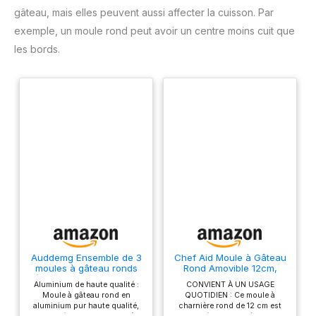
gâteau, mais elles peuvent aussi affecter la cuisson. Par
exemple, un moule rond peut avoir un centre moins cuit que
les bords.
Auddemg Ensemble de 3
Chef Aid Moule à Gâteau
moules à gâteau ronds
Rond Amovible 12cm,
(Ø 10/15/20 cm), moule
Antiadhésif, Base
Aluminium de haute qualité :
CONVIENT À UN USAGE
layer cake professionnel
Démontable pour
Moule à gâteau rond en
QUOTIDIEN : Ce moule à
en aluminium anodisé
Démoulage Facile,
aluminium pur haute qualité,
charnière rond de 12 cm est
avec fond amovible,
Compatible