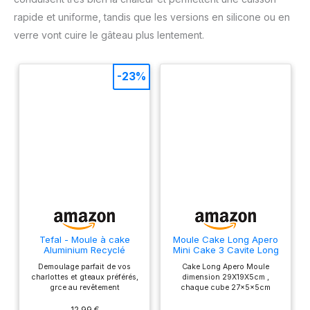
rapide et uniforme, tandis que les versions en silicone ou en
verre vont cuire le gâteau plus lentement.
-23%
Tefal - Moule à cake
Moule Cake Long Apero
Aluminium Recyclé
Mini Cake 3 Cavite Long
Antiadhésif Chocolat - 28
Gateau Apéritif Pâtisserie
Demoulage parfait de vos
Cake Long Apero Moule
cm
Moule Silicone Gateau
charlottes et gteaux préférés,
dimension 29X19X5cm ,
Rectanguilaire 29x19cm
grce au revêtement
chaque cube 27x5x5cm
(Rouge)
antiadhésif exclusif de ce
Materiel Silicone Alimentaire .
moule Haute resistance et
Facile Démoulage.Antiadhésif
12,99 €