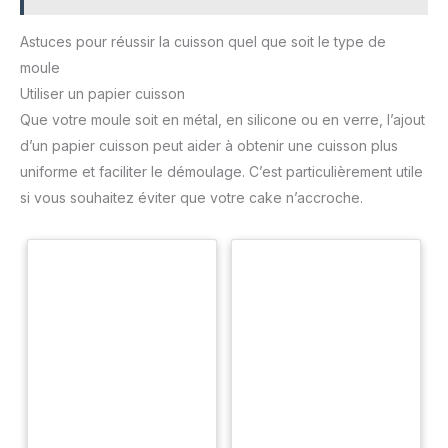
sommes synonymes de
passion pour l'art de la
confiserie. Avec un design et
Astuces pour réussir la cuisson quel que soit le type de
une production italiens, nous
innovons en créant des
moule
formes avant-gardistes qui
repoussent les limites du
Utiliser un papier cuisson
goût, en transformant le génie
Que votre moule soit en métal, en silicone ou en verre, l’ajout
créatif des maîtres pâtissiers
contemporains en œuvres
d’un papier cuisson peut aider à obtenir une cuisson plus
d'art extraordinaires et en
garantissant la qualité et
uniforme et faciliter le démoulage. C’est particulièrement utile
l'excellence au niveau
mondial.
si vous souhaitez éviter que votre cake n’accroche.