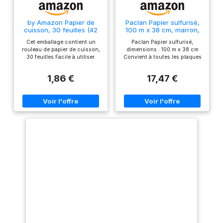
by Amazon Papier de
Paclan Papier sulfurisé,
cuisson, 30 feuilles (42
100 m x 38 cm, marron,
cm x 38 cm)
100 m
Cet emballage contient un
Paclan Papier sulfurisé,
rouleau de papier de cuisson,
dimensions : 100 m x 38 cm
30 feuilles Facile à utiliser.
Convient à toutes les plaques
Feuilles marron prédécoupées
de cuisson standard grâce à
amovibles individuellement,
sa découpe individuelle Le
1,86 €
17,47 €
chacune mesurant 38 x 42 cm
papier sulfurisé est doté d'un
Ingraissable. Revêtement
revêtement spécial des deux
antiadhésif des deux côtés.
côtés et est donc utilisable
Ne contient pas de cire
des deux côtés, convient
Résistance thermique jusqu’à
également au micro-ondes
220° pour répondre à presque
Résistant à la chaleur jusqu'à
tous vos besoins en matière
220 °C, peut être utilisé
de pâtisserie Le papier ne doit
plusieurs fois Contenu : 1
pas toucher les parois ni les
rouleau de papier sulfurisé,
éléments chauffants du four
100 m, couleur : marron