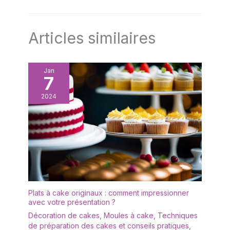
Articles similaires
Jan
7
2024
Plats à cake originaux : comment impressionner
avec votre présentation ?
Décoration de cakes
,
Moules à cake
,
Techniques
de préparation des cakes et conseils pratiques
,