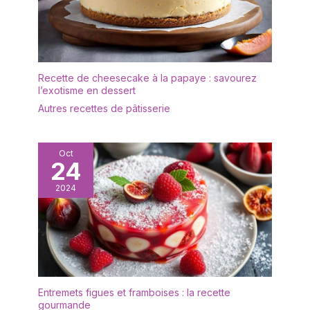
Facile à nettoyer : la
surface lisse a été polie
en plusieurs processus
pour éliminer facilement
les résidus alimentaires,
Recette de cheesecake à la papaye : savourez
de sorte qu'elle peut
l’exotisme en dessert
être facilement nettoyée
Autres recettes de pâtisserie
à la main et conserve
son éclat même après
des années d'utilisation,
Oct
elle passe au lave-
24
vaisselle et vous fait
gagner du temps et de
2024
l'énergie dans la cuisine.
Utilisation polyvalente:
Ces pelles à tarte
conviennent aussi bien
pour les ménages que
pour les restaurants, les
cafés et les services de
Entremets figues et framboises : la recette
gourmande
restauration. Lors de