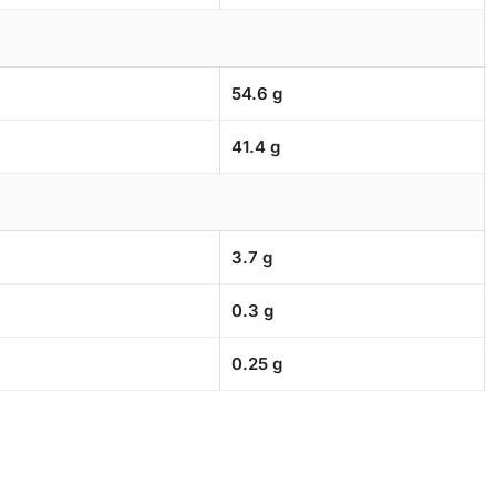
54.6 g
41.4 g
3.7 g
0.3 g
0.25 g