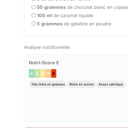
50
grammes
de chocolat blanc en copea
100
ml
de caramel liquide
5
grammes
de gélatine en poudre
Analyse nutritionnelle
Nutri-Score E
A
B
C
D
E
Très riche en graisses
Riche en sucres
Assez calorique