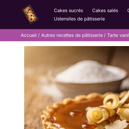
Aller
Cakes sucrés
Cakes salés
au
Ustensiles de pâtisserie
contenu
Accueil
Autres recettes de pâtisserie
Tarte vani