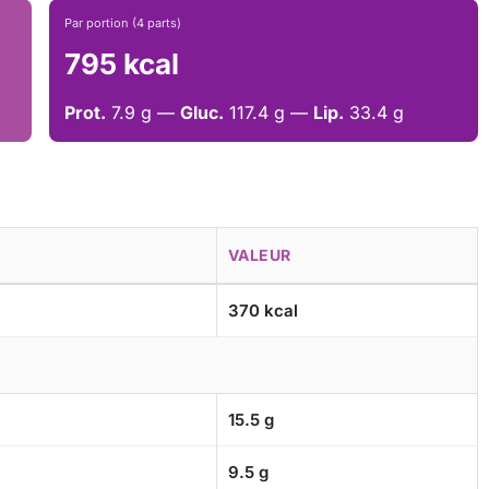
Par portion (4 parts)
795 kcal
Prot.
7.9 g —
Gluc.
117.4 g —
Lip.
33.4 g
VALEUR
370 kcal
15.5 g
9.5 g