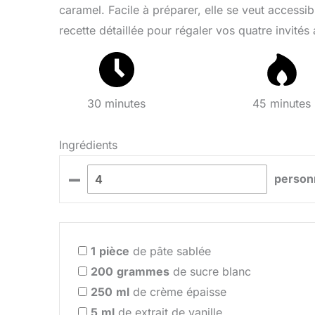
caramel. Facile à préparer, elle se veut accessi
recette détaillée pour régaler vos quatre invité
30 minutes
45 minutes
Ingrédients
–
person
1
pièce
de pâte sablée
200
grammes
de sucre blanc
250
ml
de crème épaisse
5
ml
de extrait de vanille