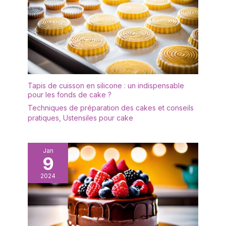
lissage, façonnage,
décoration. Que ce soit pour
se lancer ou compléter son
équipement, ce kit est parfait.
Idéal en cadeau d’anniversaire
ou de fête. Lekit patisserieest
le choix idéal pour tous les
amoureux de la pâtisserie.
Tapis de cuisson en silicone : un indispensable
pour les fonds de cake ?
Techniques de préparation des cakes et conseils
pratiques
,
Ustensiles pour cake
Jan
9
2024