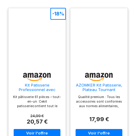
-18%
Kit Patisserie
AZOMKER Kit Patisserie,
Professionnel avec
Plateau Tournant
Plateau Tournant
Patisserie, Poche a
Kit pâtisserie 61 pièces – tout-
Qualité premium : Tous les
Patisserie,20 Douilles
Douille Patisserie,
en-un :Cekit
accessoires sont conformes
Ustensiles à Pâtisserie,
patisseriecontient tout le
aux normes alimentaires,
Kit Patisserie
nécessaire 27,5 cm plateau
fabriqués en acier inoxydable
Professionnel,
tournantantidérapant, 20
304 de qualité alimentaire, en
24,99 €
Accessoire Patisserie
17,99 €
douilles en inox, coupe-pâte à
silicone sans BPA et en
20,57 €
(255 Pièces)
fil, 3 adaptateurs universels, 2
plastique de haute qualité non
spatules à crème, 3lisseur
toxique, au goût neutre et
gateau, petit clou à pâtisserie,
facile à nettoyer, qui