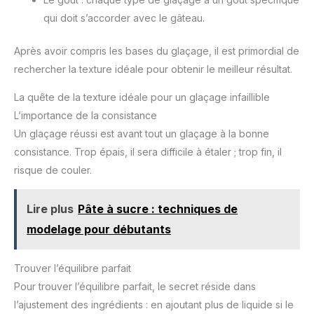
française qui conçoit depuis 2005 des produits ludiques et
qui doit s’accorder avec le gâteau.
à la portée de tous pour réaliser et embellir ses pâtisseries et
douceurs maison. L’ensemble de nos produits sont
imaginés en France, dans nos ateliers à Fondettes (37).
Après avoir compris les bases du glaçage, il est primordial de
rechercher la texture idéale pour obtenir le meilleur résultat.
La quête de la texture idéale pour un glaçage infaillible
L’importance de la consistance
Un glaçage réussi est avant tout un glaçage à la bonne
consistance. Trop épais, il sera difficile à étaler ; trop fin, il
risque de couler.
Lire plus
Pâte à sucre : techniques de
modelage pour débutants
Trouver l’équilibre parfait
Pour trouver l’équilibre parfait, le secret réside dans
l’ajustement des ingrédients : en ajoutant plus de liquide si le