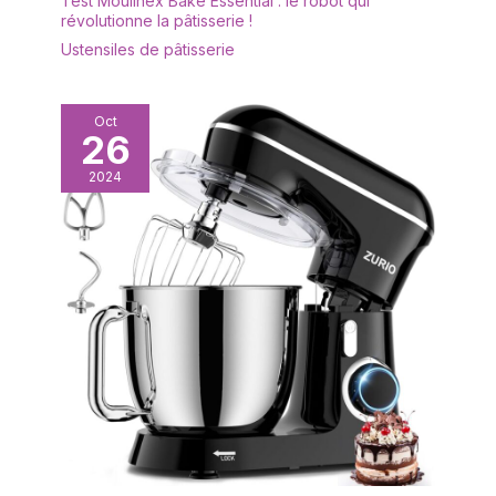
Test Moulinex Bake Essential : le robot qui
révolutionne la pâtisserie !
Ustensiles de pâtisserie
Oct
26
2024