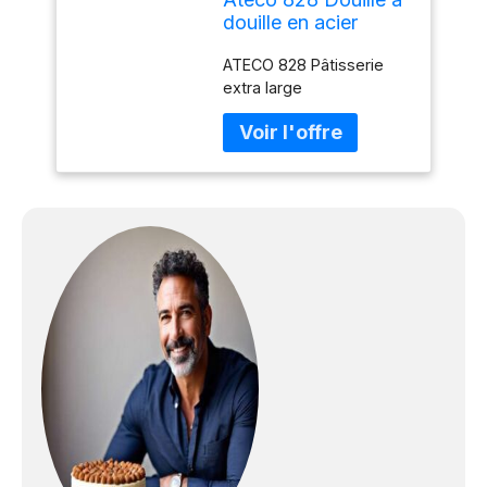
douille en acier
inoxydable extra
ATECO 828 Pâtisserie
large
extra large