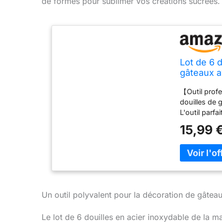
de formes pour sublimer vos créations sucrées.
Lot de 6 
gâteaux a
【Outil prof
douilles de 
L'outil parf
cookies, pât
15,99 
décorer faci
autres événe
Matériau de q
fabriqué en 
couture peut
déformer. Sûr
Un outil polyvalent pour la décoration de gâtea
sans BPA, ré
sans danger 
aliments. Fa
Le lot de 6 douilles en acier inoxydable de la