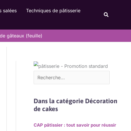
Rechercher
s salées
Techniques de pâtisserie
Recherche
de gâteaux (feuille)
Dans la catégorie Décoration
de cakes
CAP pâtissier : tout savoir pour réussir