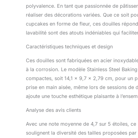
dans la déco
polyvalence. En tant que passionnée de pâtisseri
ne pénètrent
réaliser des décorations variées. Que ce soit po
douille (non 
décorative e
cupcakes en forme de fleur, ces douilles réponde
pleine flora
lavabilité sont des atouts indéniables qui faciliten
glaçage de 
conseils de 
Caractéristiques techniques et design
être aussi f
pâtisserie : 
Ces douilles sont fabriquées en acier inoxydable
les pendaiso
festivals, c
à la corrosion. Le modèle Stainless Steel Baki
cuisiner. Pa
compactes, soit 14,1 x 9,7 x 2,79 cm, pour un 
Excellent se
prise en main aisée, même lors de sessions de dé
clients une 
satisfaction
ajoute une touche esthétique plaisante à l’ensem
douilles à g
Analyse des avis clients
Avec une note moyenne de 4,7 sur 5 étoiles, ce 
soulignent la diversité des tailles proposées par