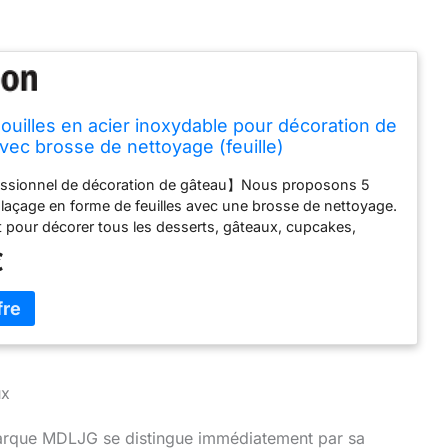
douilles en acier inoxydable pour décoration de
vec brosse de nettoyage (feuille)
essionnel de décoration de gâteau】Nous proposons 5
glaçage en forme de feuilles avec une brosse de nettoyage.
ait pour décorer tous les desserts, gâteaux, cupcakes,
isseries, artisanat en sucre et plus encore, vous aidant à
€
lement les gâteaux pour les anniversaires, mariages et
ments. Idéal pour les débutants et les professionnels.
ualité alimentaire : le lot d'embouts de tuyau à fleurs est
acier inoxydable 304 de qualité alimentaire, le design sans
 résister à une forte pression sans se déchirer ou se
, antiadhésif, durable, facile à assembler et à nettoyer,
ux
sistance aux hautes températures, haute résistance, et est
pour les enfants et sans danger pour le contact avec les
cile à utiliser : ces embouts vous feront gagner du temps
 marque MDLJG se distingue immédiatement par sa