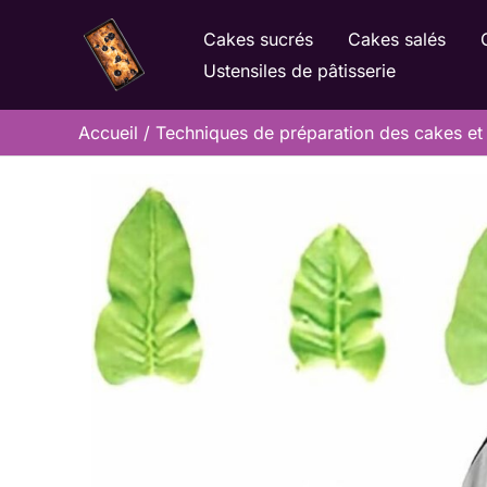
Aller
Cakes sucrés
Cakes salés
au
Ustensiles de pâtisserie
contenu
Accueil
Techniques de préparation des cakes et 