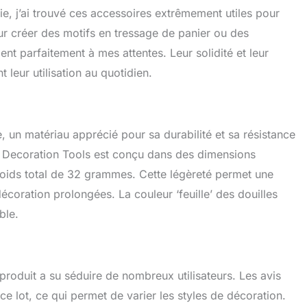
ration et vous aideront à éviter que les miettes de gâteau
e, j’ai trouvé ces accessoires extrêmement utiles pour
 dans le glaçage. Pressez légèrement sur votre poche à
ur créer des motifs en tressage de panier ou des
incluse) et il créera un glaçage à partir de la pointe
t vous pourrez créer de magnifiques bourgeons entiers en
nt parfaitement à mes attentes. Leur solidité et leur
ison. Ainsi, vous allez maintenant créer de beaux motifs de
t leur utilisation au quotidien.
cupcakes, des décorations de cupcakes, de grands
pâtisserie pour les débutants, et le cupcake parfait peut
acile que possible Cadeau idéal pour les amateurs de
cadeau parfait pour Noël, le Nouvel An, les anniversaires,
, un matériau apprécié pour sa durabilité et sa résistance
ns de crémaillère, les anniversaires de mariage ou les
ette décoration de biscuits ravira tous ceux qui aiment
ng Decoration Tools est conçu dans des dimensions
ssez du temps de qualité avec vos amis et votre famille.
poids total de 32 grammes. Cette légèreté permet une
rvice client : MDLJG s'engage à fournir à chacun de ses
coration prolongées. La couleur ‘feuille’ des douilles
buse de tuyau de fleurs de haute qualité et un service de
 à 100 %. Vous ne prenez aucun risque, essayez nos
ble.
âteau.
produit a su séduire de nombreux utilisateurs. Les avis
 ce lot, ce qui permet de varier les styles de décoration.