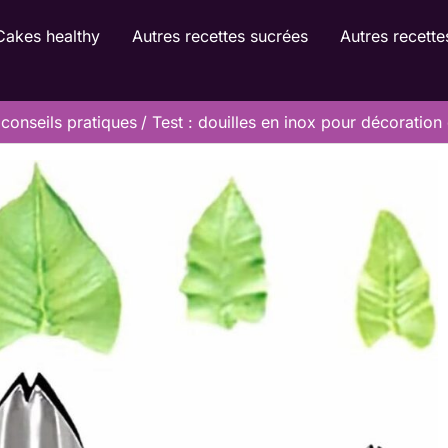
Cakes healthy
Autres recettes sucrées
Autres recette
conseils pratiques
Test : douilles en inox pour décoration 