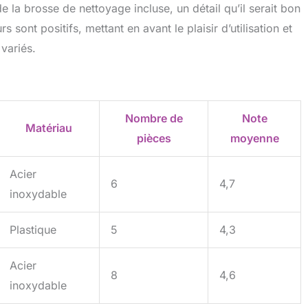
e la brosse de nettoyage incluse, un détail qu’il serait bon
s sont positifs, mettant en avant le plaisir d’utilisation et
 variés.
Nombre de
Note
Matériau
pièces
moyenne
Acier
6
4,7
inoxydable
Plastique
5
4,3
Acier
8
4,6
inoxydable